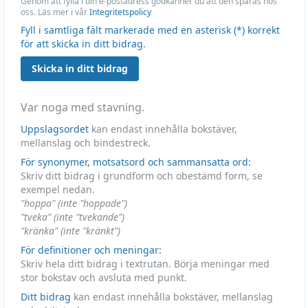
Genom att fylla i din e-postadress godkänner du att den sparas hos
oss. Läs mer i vår
Integritetspolicy
Fyll i samtliga fält markerade med en asterisk (*) korrekt
för att skicka in ditt bidrag.
Skicka in ditt bidrag
Var noga med stavning.
Uppslagsordet
kan endast innehålla bokstäver,
mellanslag och bindestreck.
För synonymer, motsatsord och sammansatta ord:
Skriv ditt bidrag i grundform och obestämd form, se
exempel nedan.
"hoppa" (inte "hoppade")
"tveka" (inte "tvekande")
"kränka" (inte "kränkt")
För definitioner och meningar:
Skriv hela ditt bidrag i textrutan. Börja meningar med
stor bokstav och avsluta med punkt.
Ditt bidrag
kan endast innehålla bokstäver, mellanslag