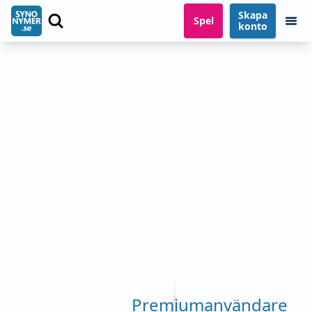
Skapa
Spel
konto
Premiumanvändare