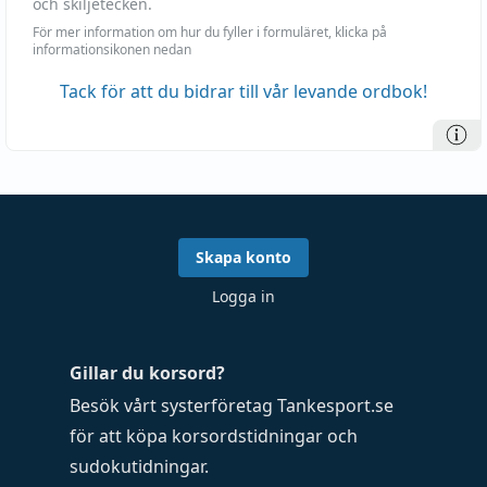
och skiljetecken.
För mer information om hur du fyller i formuläret, klicka på
informationsikonen nedan
Tack för att du bidrar till vår levande ordbok!
Skapa konto
Logga in
Gillar du korsord?
Besök vårt systerföretag
Tankesport.se
för att köpa
korsordstidningar
och
sudokutidningar
.