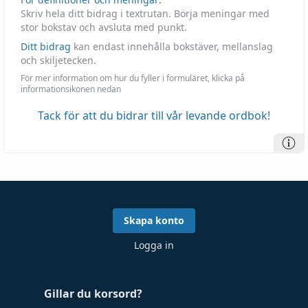
Skriv hela ditt bidrag i textrutan. Börja meningar med
stor bokstav och avsluta med punkt.
Ditt bidrag
kan endast innehålla bokstäver, mellanslag
och skiljetecken.
För mer information om hur du fyller i formuläret, klicka på
informationsikonen nedan
Tack för att du bidrar till vår levande ordbok!
Skapa konto
Logga in
Gillar du korsord?