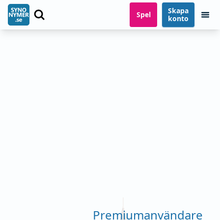
Skapa
Spel
konto
Premiumanvändare