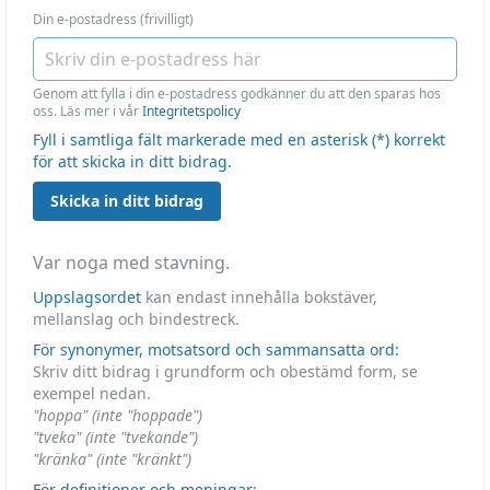
Din e-postadress (frivilligt)
Genom att fylla i din e-postadress godkänner du att den sparas hos
oss. Läs mer i vår
Integritetspolicy
Fyll i samtliga fält markerade med en asterisk (*) korrekt
för att skicka in ditt bidrag.
Skicka in ditt bidrag
Var noga med stavning.
Uppslagsordet
kan endast innehålla bokstäver,
mellanslag och bindestreck.
För synonymer, motsatsord och sammansatta ord:
Skriv ditt bidrag i grundform och obestämd form, se
exempel nedan.
"hoppa" (inte "hoppade")
"tveka" (inte "tvekande")
"kränka" (inte "kränkt")
För definitioner och meningar: