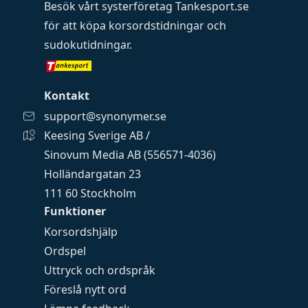
Besök vårt systerföretag
Tankesport.se
för att köpa
korsordstidningar
och
sudokutidningar
.
Kontakt
support@synonymer.se
Keesing Sverige AB /
Sinovum Media AB (556571-4036)
Holländargatan 23
111 60 Stockholm
Funktioner
Korsordshjälp
Ordspel
Uttryck och ordspråk
Föreslå nytt ord