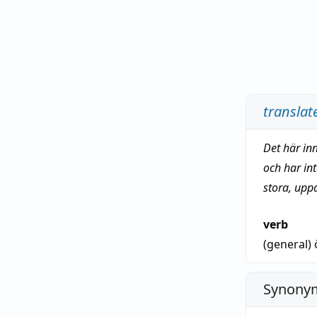
translat
Det här in
och har in
stora, upp
verb
(general)
Synonym