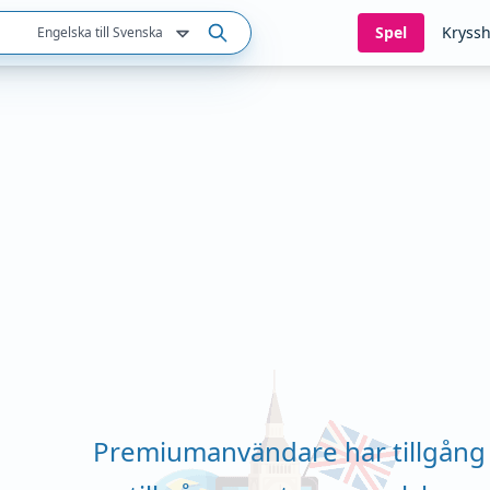
Spel
Kryssh
Engelska till Svenska
Premiumanvändare har tillgång