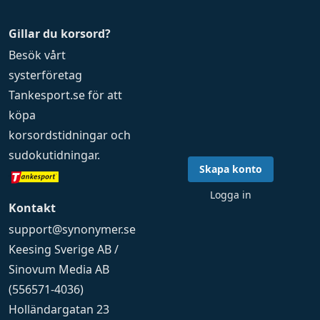
Gillar du korsord?
Besök vårt
systerföretag
Tankesport.se
för att
köpa
korsordstidningar
och
sudokutidningar
.
Skapa konto
Logga in
Kontakt
support@synonymer.se
Keesing Sverige AB /
Sinovum Media AB
(556571-4036)
Holländargatan 23