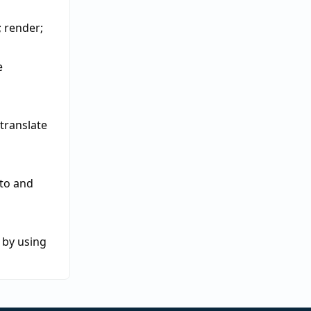
;
render
;
e
translate
 to and
 by using