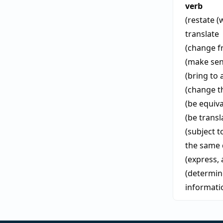
verb
(restate 
translate
(change f
(make sen
(bring to 
(change th
(be equiva
(be transl
(subject 
the same 
(express, 
(determin
informati