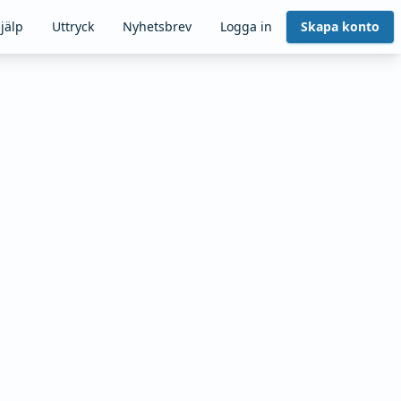
jälp
Uttryck
Nyhetsbrev
Logga in
Skapa konto