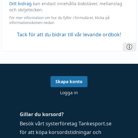
Ditt bidrag
kan endast innehålla bokstäver, mellanslag
och skiljetecken.
För mer information om hur du fyller i formuläret, klicka på
informationsikonen nedan
Tack för att du bidrar till vår levande ordbok!
Skapa konto
Logga in
Gillar du korsord?
Besök vårt systerföretag
Tankesport.se
för att köpa
korsordstidningar
och