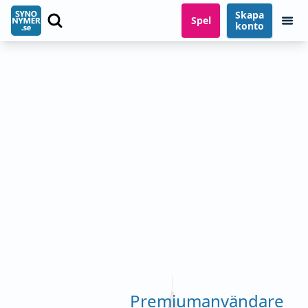
Skapa
Spel
konto
Premiumanvändare