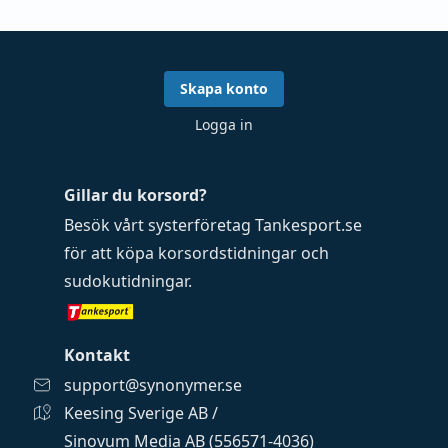
Skapa konto
Logga in
Gillar du korsord?
Besök vårt systerföretag
Tankesport.se
för att köpa
korsordstidningar
och
sudokutidningar
.
Kontakt
support@synonymer.se
Keesing Sverige AB /
Sinovum Media AB (556571-4036)