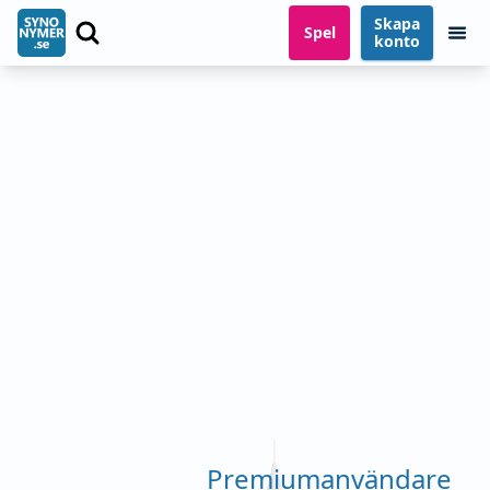
Skapa
Spel
konto
Premiumanvändare