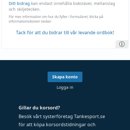
Ditt bidrag
kan endast innehålla bokstäver, mellanslag
och skiljetecken.
För mer information om hur du fyller i formuläret, klicka på
informationsikonen nedan
Tack för att du bidrar till vår levande ordbok!
Skapa konto
Logga in
Gillar du korsord?
Besök vårt systerföretag
Tankesport.se
för att köpa
korsordstidningar
och