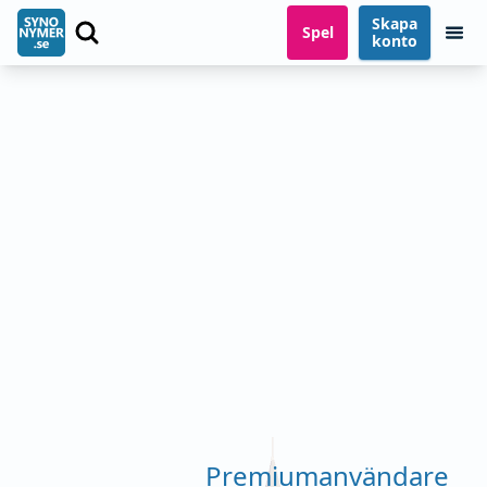
Skapa
Spel
konto
Premiumanvändare