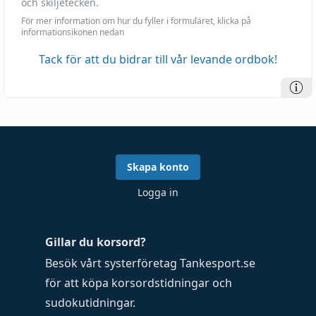
och skiljetecken.
För mer information om hur du fyller i formuläret, klicka på
informationsikonen nedan
Tack för att du bidrar till vår levande ordbok!
Skapa konto
Logga in
Gillar du korsord?
Besök vårt systerföretag
Tankesport.se
för att köpa
korsordstidningar
och
sudokutidningar
.