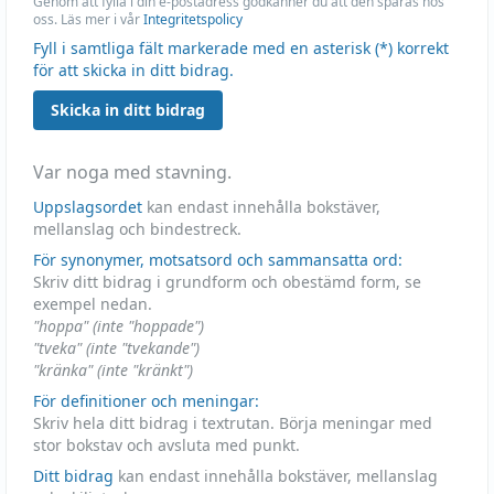
Genom att fylla i din e-postadress godkänner du att den sparas hos
oss. Läs mer i vår
Integritetspolicy
Fyll i samtliga fält markerade med en asterisk (*) korrekt
för att skicka in ditt bidrag.
Skicka in ditt bidrag
Var noga med stavning.
Uppslagsordet
kan endast innehålla bokstäver,
mellanslag och bindestreck.
För synonymer, motsatsord och sammansatta ord:
Skriv ditt bidrag i grundform och obestämd form, se
exempel nedan.
"hoppa" (inte "hoppade")
"tveka" (inte "tvekande")
"kränka" (inte "kränkt")
För definitioner och meningar:
Skriv hela ditt bidrag i textrutan. Börja meningar med
stor bokstav och avsluta med punkt.
Ditt bidrag
kan endast innehålla bokstäver, mellanslag