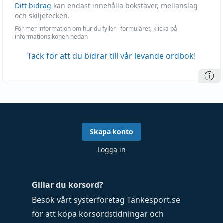
Ditt bidrag
kan endast innehålla bokstäver, mellanslag
och skiljetecken.
För mer information om hur du fyller i formuläret, klicka på
informationsikonen nedan
Tack för att du bidrar till vår levande ordbok!
Skapa konto
Logga in
Gillar du korsord?
Besök vårt systerföretag
Tankesport.se
för att köpa
korsordstidningar
och