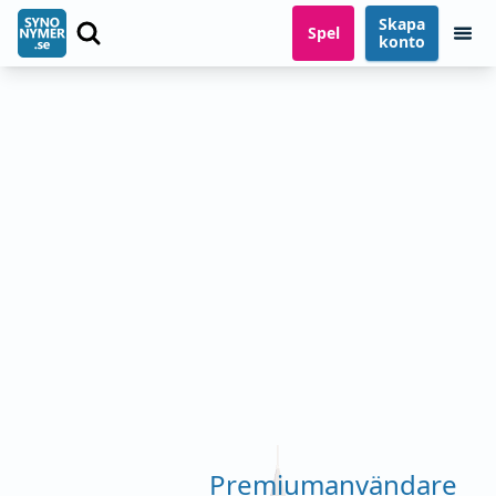
Skapa
Spel
konto
Premiumanvändare