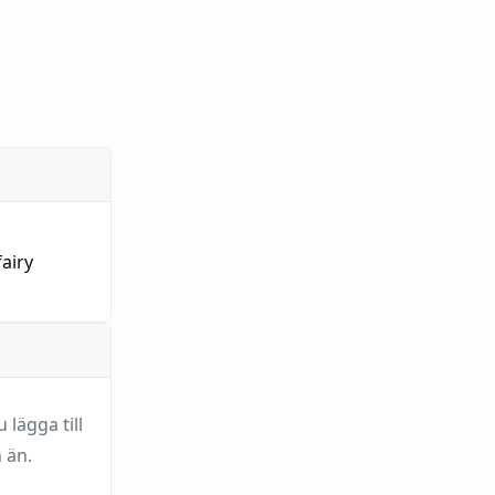
airy
lägga till
 än.