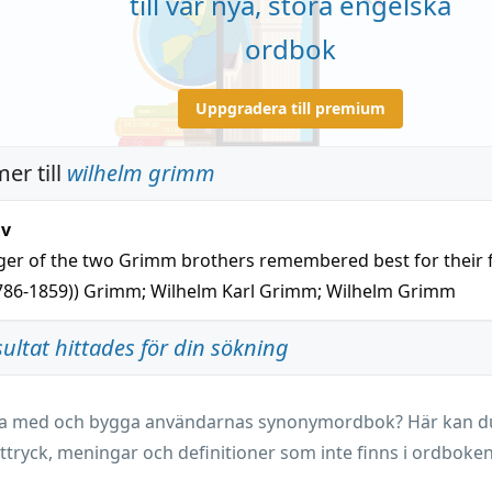
till vår nya, stora engelska
ordbok
Uppgradera till premium
er till
wilhelm grimm
iv
ger of the two Grimm brothers remembered best for their f
786-1859))
Grimm
;
Wilhelm Karl Grimm
;
Wilhelm Grimm
sultat hittades för din sökning
ara med och bygga användarnas synonymordbok? Här kan du 
ttryck, meningar och definitioner som inte finns i ordboken