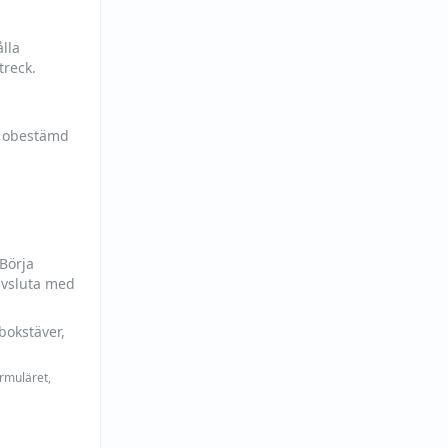
lla
treck.
h obestämd
 Börja
avsluta med
bokstäver,
ormuläret,