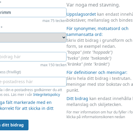
*
Var noga med stavning.
Uppslagsordet
kan endast innehå
bokstäver, mellanslag och bindes
max 75 tecken
*
För synonymer, motsatsord och
sammansatta ord:
Skriv ditt bidrag i grundform oc
form, se exempel nedan.
"hoppa" (inte "hoppade")
"tveka" (inte "tvekande")
"kränka" (inte "kränkt")
max 150 tecken
ss (frivilligt)
För definitioner och meningar:
Skriv hela ditt bidrag i textrutan.
meningar med stor bokstav och 
la i din e-postadress godkänner du att
punkt.
s oss. Läs mer i vår
Integritetspolicy
Ditt bidrag
kan endast innehålla 
liga fält markerade med en
mellanslag och skiljetecken.
 korrekt för att skicka in ditt
För mer information om hur du fyller i f
klicka på informationsikonen nedan
 ditt bidrag