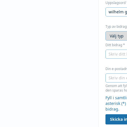
Uppslagsord
Typ av bidrag
Ditt bidrag
*
Din e-postadre
Genom att fyl
den sparas ho
Fyll i samt
asterisk (*)
bidrag.
Skicka in