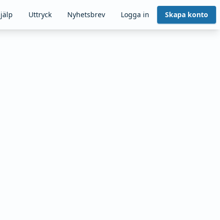
jälp
Uttryck
Nyhetsbrev
Logga in
Skapa konto