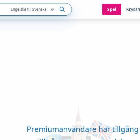
Spel
Kryssh
Engelska till Svenska
Premiumanvändare har tillgång