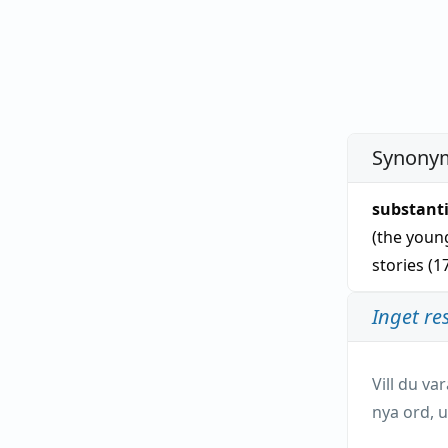
Synonym
substant
(the youn
stories (1
Inget re
Vill du v
nya ord, u