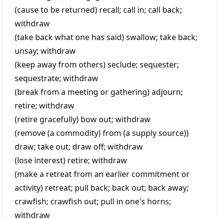
(cause to be returned)
recall
;
call in
;
call back
;
withdraw
(take back what one has said)
swallow
;
take back
;
unsay
;
withdraw
(keep away from others)
seclude
;
sequester
;
sequestrate
;
withdraw
(break from a meeting or gathering)
adjourn
;
retire
;
withdraw
(retire gracefully)
bow out
;
withdraw
(remove (a commodity) from (a supply source))
draw
;
take out
;
draw off
;
withdraw
(lose interest)
retire
;
withdraw
(make a retreat from an earlier commitment or
activity)
retreat
;
pull back
;
back out
;
back away
;
crawfish
;
crawfish out
;
pull in one's horns
;
withdraw