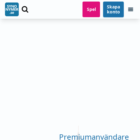
Skapa
Spel
konto
Premiumanvändare