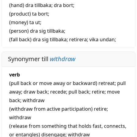
(hand)
dra tillbaka
; dra bort;
(product)
ta bort
;
(money)
ta ut
;
(person)
dra sig tillbaka
;
(fall back)
dra sig tillbaka
;
retirera
;
vika undan
;
Synonymer till
withdraw
verb
(pull back or move away or backward)
retreat
;
pull
away
;
draw back
;
recede
;
pull back
;
retire
;
move
back
;
withdraw
(withdraw from active participation)
retire
;
withdraw
(release from something that holds fast, connects,
or entangles)
disengage
;
withdraw