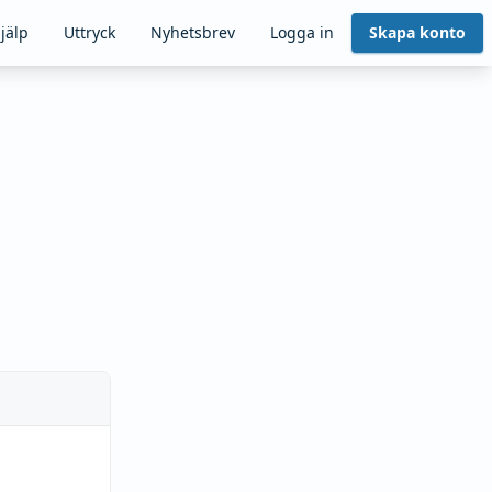
jälp
Uttryck
Nyhetsbrev
Logga in
Skapa konto