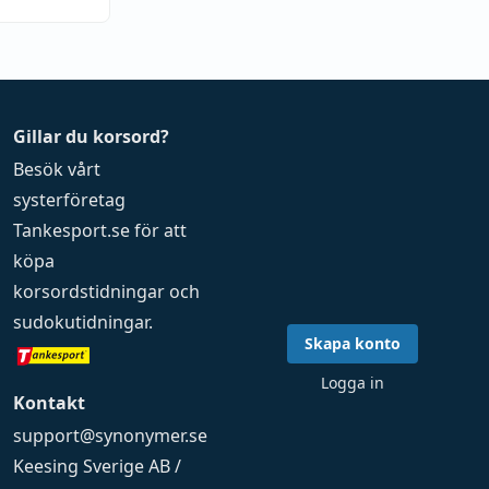
Gillar du korsord?
Besök vårt
systerföretag
Tankesport.se
för att
köpa
korsordstidningar
och
sudokutidningar
.
Skapa konto
Logga in
Kontakt
support@synonymer.se
Keesing Sverige AB /