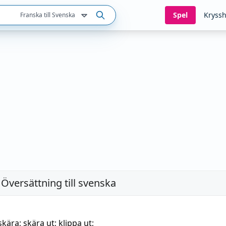
Spel
Kryssh
Franska till Svenska
 Översättning till svenska
skära
;
skära ut
; klippa ut;