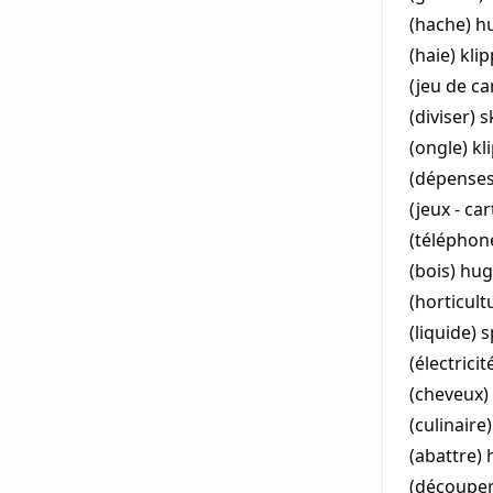
(hache)
h
(haie)
kli
(jeu de ca
(diviser)
s
(ongle)
kl
(dépense
(jeux - ca
(téléphon
(bois)
hug
(horticult
(liquide)
s
(électricit
(cheveux)
(culinaire
(abattre)
(découpe