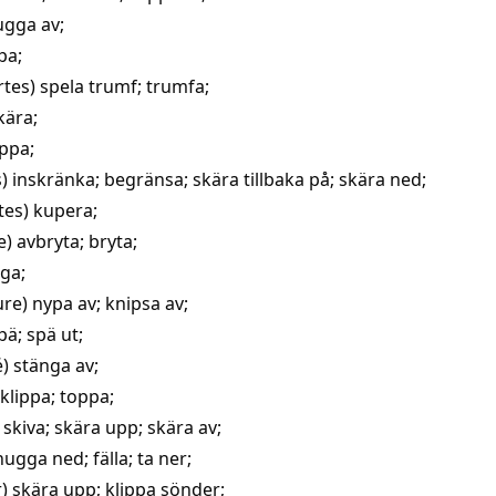
ugga av
;
ppa
;
rtes)
spela trumf
;
trumfa
;
kära
;
ippa
;
s)
inskränka
;
begränsa
; skära tillbaka på;
skära ned
;
rtes)
kupera
;
e)
avbryta
;
bryta
;
ga
;
ure)
nypa av
;
knipsa av
;
pä
; spä ut;
é)
stänga av
;
klippa
;
toppa
;
)
skiva
;
skära upp
;
skära av
;
hugga ned
;
fälla
; ta ner;
r)
skära upp
; klippa sönder;