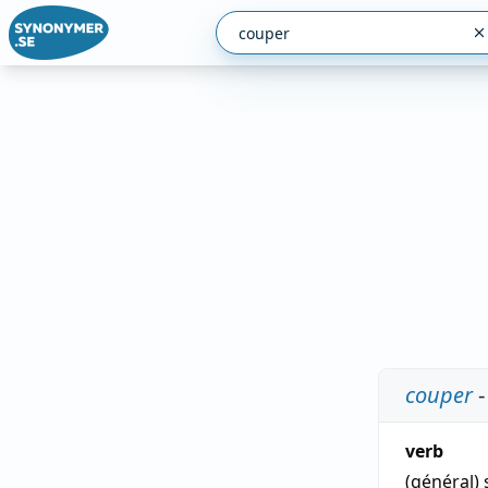
couper
-
verb
(général)