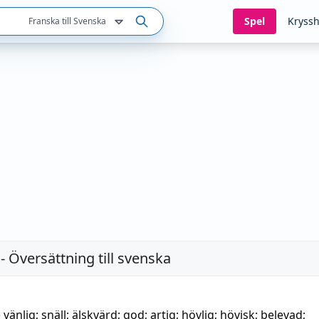
Spel
Kryssh
Franska till Svenska
- Översättning till svenska
)
vänlig
;
snäll
;
älskvärd
;
god
;
artig
;
hövlig
;
hövisk
;
belevad
;