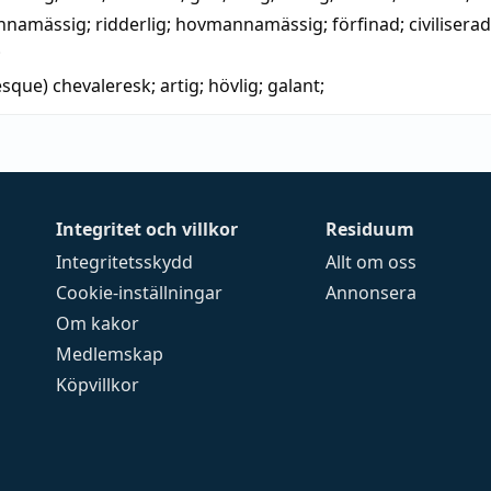
nnamässig
;
ridderlig
; hovmannamässig;
förfinad
;
civiliserad
;
esque)
chevaleresk
;
artig
;
hövlig
;
galant
;
Integritet och villkor
Residuum
Integritetsskydd
Allt om oss
Cookie-inställningar
Annonsera
Om kakor
Medlemskap
Köpvillkor