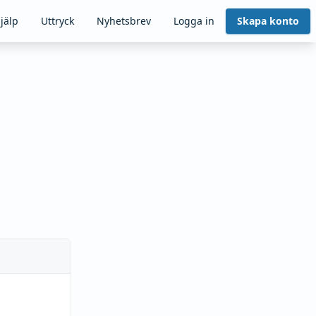
jälp
Uttryck
Nyhetsbrev
Logga in
Skapa konto