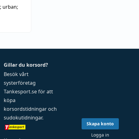
;
urban
;
Gillar du korsord?
Besök vårt
systerföretag
Tankesport.se
för att
köpa
korsordstidningar
och
sudokutidningar
.
Skapa konto
Logga in