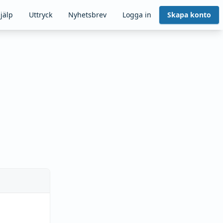
jälp
Uttryck
Nyhetsbrev
Logga in
Skapa konto