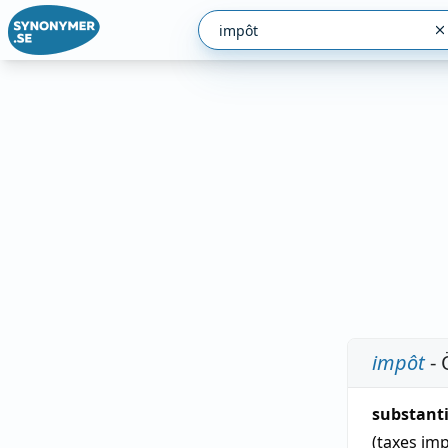
impôt
- 
substant
(taxes im