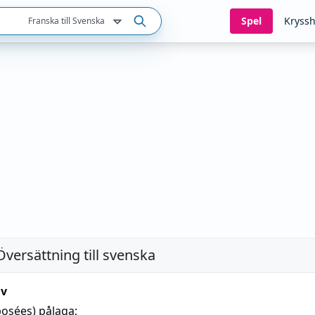
Spel
Kryssh
Franska till Svenska
Översättning till svenska
iv
posées)
pålaga
;