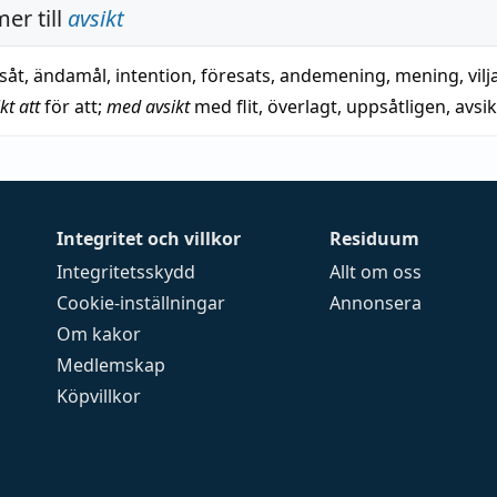
er till
avsikt
såt
,
ändamål
,
intention
,
föresats
,
andemening
,
mening
,
vilj
ikt att
för att
;
med avsikt
med flit
,
överlagt
,
uppsåtligen
,
avsik
Integritet och villkor
Residuum
Integritetsskydd
Allt om oss
Cookie-inställningar
Annonsera
Om kakor
Medlemskap
Köpvillkor