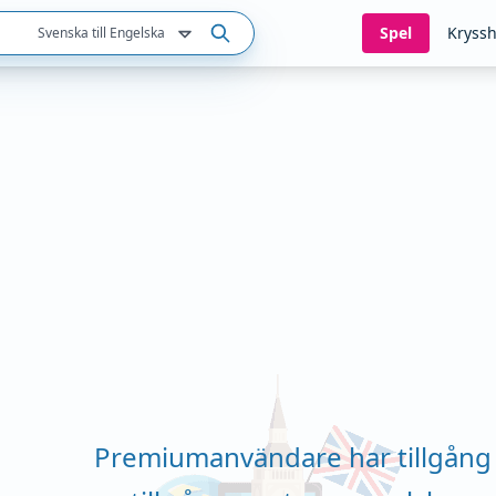
Spel
Kryssh
Svenska till Engelska
Premiumanvändare har tillgång