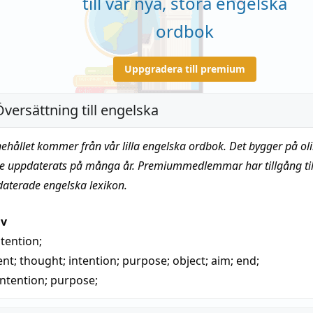
till vår nya, stora engelska
ordbok
Uppgradera till premium
Översättning till engelska
nehållet kommer från vår lilla engelska ordbok. Det bygger på oli
te uppdaterats på många år. Premiummedlemmar har tillgång till
daterade engelska lexikon.
iv
ntention
;
ent
;
thought
;
intention
;
purpose
;
object
;
aim
;
end
;
intention
;
purpose
;