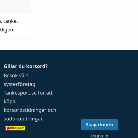
a
,
tanke
,
tligen
Gillar du korsord?
Besök vårt
systerföretag
Tankesport.se
för att
köpa
korsordstidningar
och
sudokutidningar
.
Skapa konto
Logga in