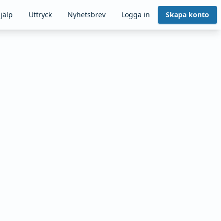
jälp
Uttryck
Nyhetsbrev
Logga in
Skapa konto