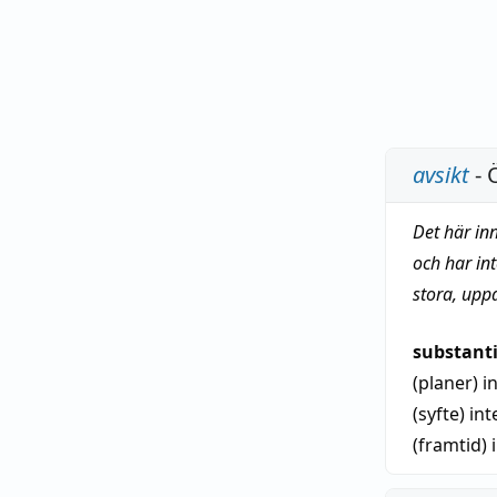
avsikt
- 
Det här in
och har in
stora, upp
substant
(planer)
i
(syfte)
int
(framtid)