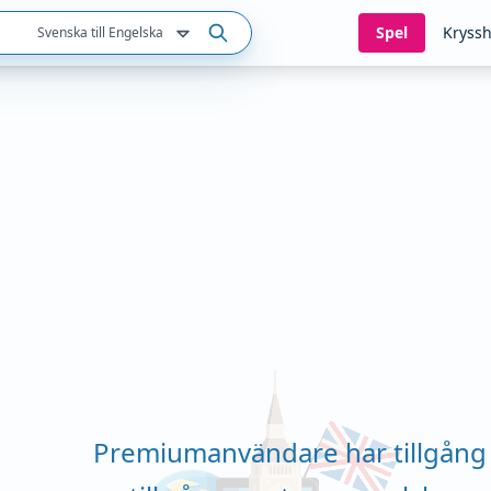
Spel
Kryssh
Svenska till Engelska
Premiumanvändare har tillgång