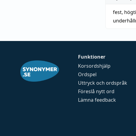
fest
,
högt
underhåll
Funktioner
Korsordshjälp
Ordspel
Uttryck och ordspråk
Föreslå nytt ord
Lämna feedback