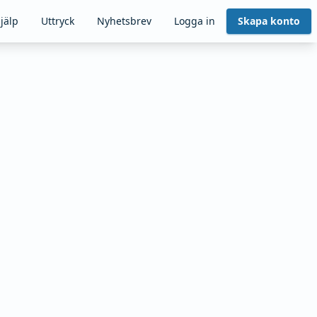
jälp
Uttryck
Nyhetsbrev
Logga in
Skapa konto