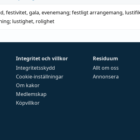
id
,
festivitet
,
gala
,
evenemang
;
festligt arrangemang
,
lustif
ning
;
lustighet
,
rolighet
Integritet och villkor
Residuum
Integritetsskydd
Allt om oss
Cookie-inställningar
Annonsera
Om kakor
Medlemskap
Köpvillkor