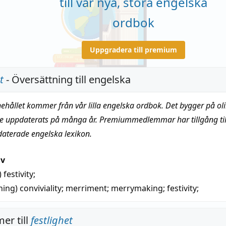
till vår nya, stora engelska
ordbok
Uppgradera till premium
t
- Översättning till engelska
nehållet kommer från vår lilla engelska ordbok. Det bygger på oli
te uppdaterats på många år. Premiummedlemmar har tillgång till
daterade engelska lexikon.
iv
)
festivity
;
ning)
conviviality
;
merriment
;
merrymaking
;
festivity
;
er till
festlighet