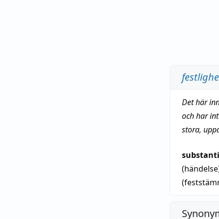
festlighe
Det här in
och har in
stora, upp
substant
(händelse
(feststäm
Synonym