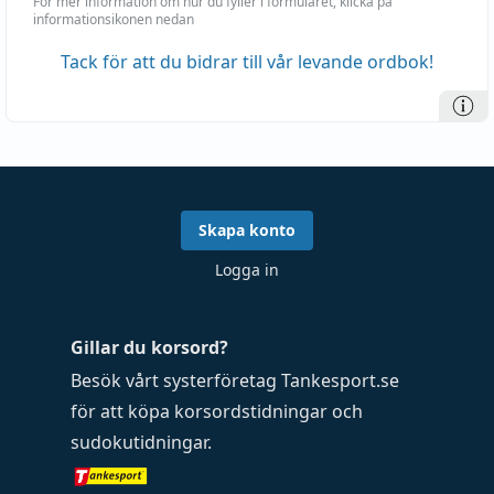
För mer information om hur du fyller i formuläret, klicka på
informationsikonen nedan
Tack för att du bidrar till vår levande ordbok!
Skapa konto
Logga in
Gillar du korsord?
Besök vårt systerföretag
Tankesport.se
för att köpa
korsordstidningar
och
sudokutidningar
.