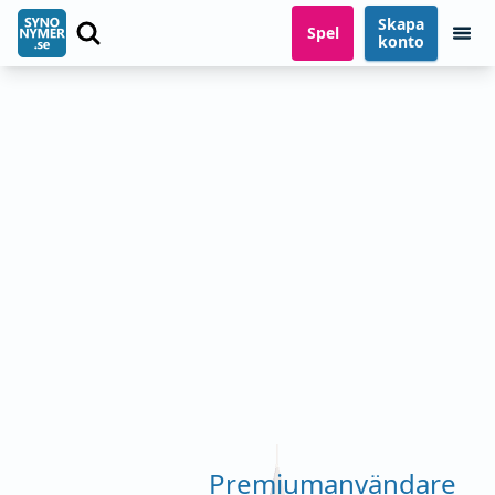
Skapa
Spel
konto
Premiumanvändare