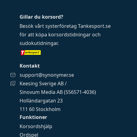
Gillar du korsord?
Besök vårt systerföretag
Tankesport.se
för att köpa
korsordstidningar
och
sudokutidningar
.
Kontakt
support@synonymer.se
Keesing Sverige AB /
Sinovum Media AB (556571-4036)
Holländargatan 23
111 60 Stockholm
Funktioner
Korsordshjälp
Ordspel