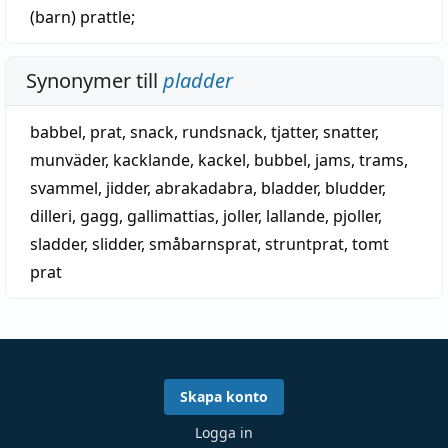
(barn)
prattle
;
Synonymer till
pladder
babbel
,
prat
,
snack
,
rundsnack
,
tjatter
,
snatter
,
munväder
,
kacklande
,
kackel
,
bubbel
,
jams
,
trams
,
svammel
,
jidder
,
abrakadabra
,
bladder
,
bludder
,
dilleri
,
gagg
,
gallimattias
,
joller
,
lallande
,
pjoller
,
sladder
,
slidder
,
småbarnsprat
,
struntprat
,
tomt
prat
Skapa konto
Logga in