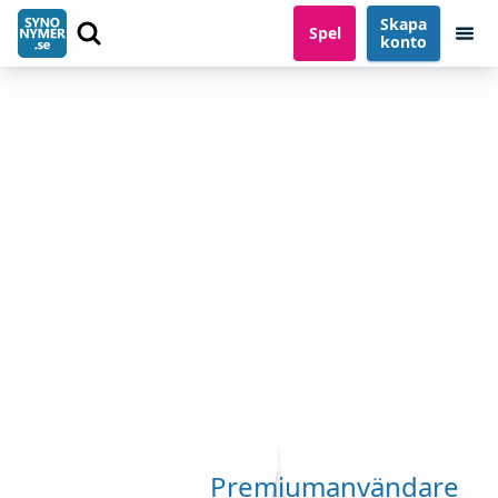
Skapa
Spel
konto
Premiumanvändare