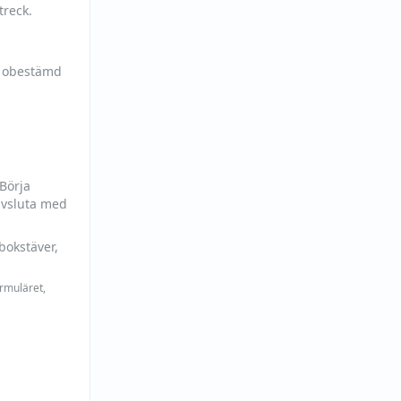
treck.
h obestämd
 Börja
avsluta med
bokstäver,
ormuläret,