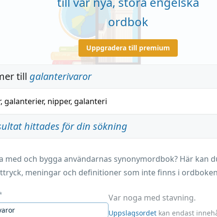
till vår nya, stora engelska
ordbok
Uppgradera till premium
er till
galanterivaror
r
,
galanterier
,
nipper
,
galanteri
sultat hittades för din sökning
ara med och bygga användarnas synonymordbok? Här kan du 
ttryck, meningar och definitioner som inte finns i ordboken
*
Var noga med stavning.
Uppslagsordet
kan endast innehå