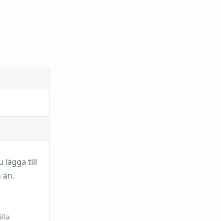
lägga till
 än.
lla