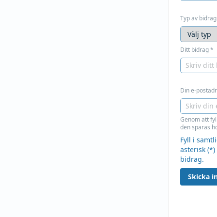
Typ av bidrag
Ditt bidrag
*
Din e-postadre
Genom att fyl
den sparas ho
Fyll i samt
asterisk (*)
bidrag.
Skicka in