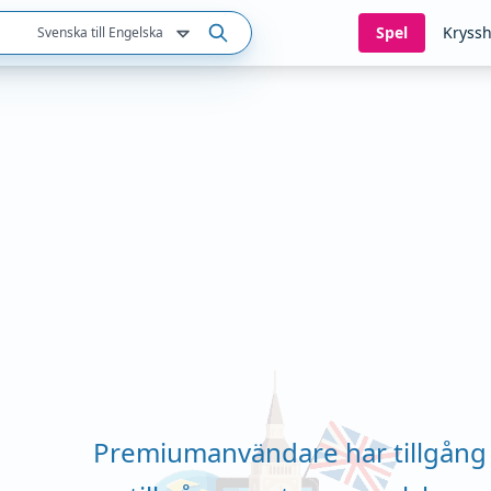
Spel
Kryssh
Svenska till Engelska
Premiumanvändare har tillgång