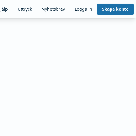
jälp
Uttryck
Nyhetsbrev
Logga in
Skapa konto