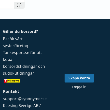
Gillar du korsord?
Besök vårt
systerföretag
Tankesport.se
för att
köpa
korsordstidningar
och
sudokutidningar
.
Skapa konto
Logga in
Kontakt
support@synonymer.se
Keesing Sverige AB /