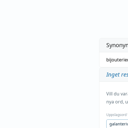
Synonym
bijouterie
Inget re
Vill du v
nya ord, u
Uppslagsord