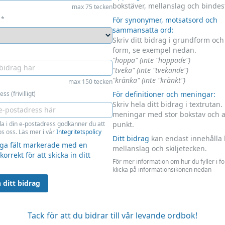
bokstäver, mellanslag och bindes
max 75 tecken
*
För synonymer, motsatsord och
sammansatta ord:
Skriv ditt bidrag i grundform oc
form, se exempel nedan.
"hoppa" (inte "hoppade")
"tveka" (inte "tvekande")
"kränka" (inte "kränkt")
max 150 tecken
ss (frivilligt)
För definitioner och meningar:
Skriv hela ditt bidrag i textrutan.
meningar med stor bokstav och 
la i din e-postadress godkänner du att
punkt.
s oss. Läs mer i vår
Integritetspolicy
Ditt bidrag
kan endast innehålla 
liga fält markerade med en
mellanslag och skiljetecken.
 korrekt för att skicka in ditt
För mer information om hur du fyller i f
klicka på informationsikonen nedan
 ditt bidrag
Tack för att du bidrar till vår levande ordbok!