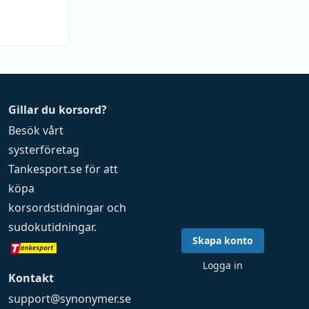
Gillar du korsord?
Besök vårt
systerföretag
Tankesport.se
för att
köpa
korsordstidningar
och
sudokutidningar
.
Skapa konto
Logga in
Kontakt
support@synonymer.se