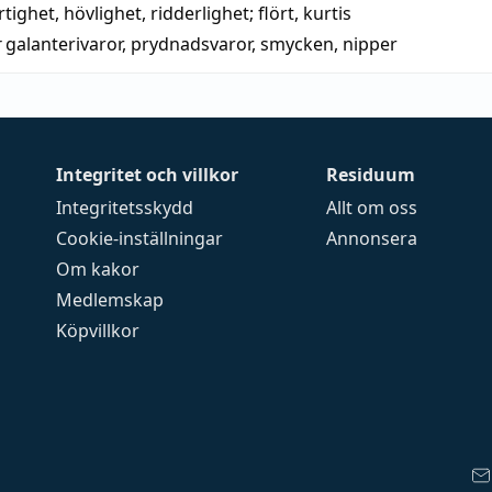
rtighet
,
hövlighet
,
ridderlighet
;
flört
,
kurtis
r
galanterivaror
,
prydnadsvaror
,
smycken
,
nipper
Integritet och villkor
Residuum
Integritetsskydd
Allt om oss
Cookie-inställningar
Annonsera
Om kakor
Medlemskap
Köpvillkor