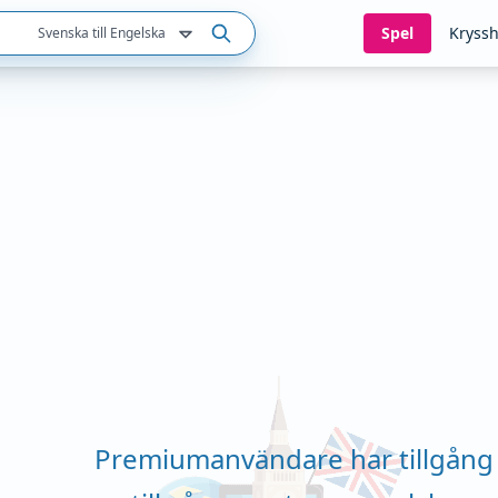
Spel
Kryssh
Svenska till Engelska
Premiumanvändare har tillgång