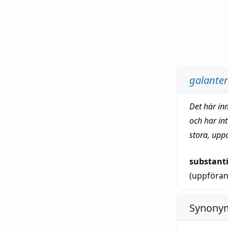
galanter
Det här in
och har in
stora, upp
substant
(uppföra
Synonym