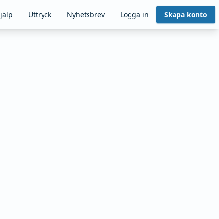
jälp
Uttryck
Nyhetsbrev
Logga in
Skapa konto