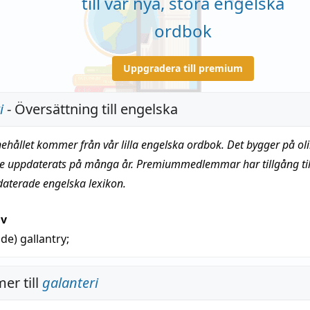
till vår nya, stora engelska
ordbok
Uppgradera till premium
i
- Översättning till engelska
nehållet kommer från vår lilla engelska ordbok. Det bygger på oli
te uppdaterats på många år. Premiummedlemmar har tillgång till
daterade engelska lexikon.
iv
nde)
gallantry
;
er till
galanteri