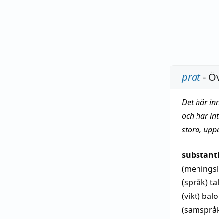
prat
- Öv
Det här in
och har in
stora, upp
substant
(menings
(språk)
ta
(vikt)
balo
(samsprå