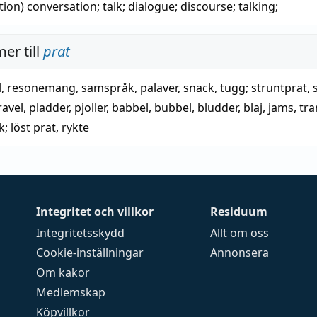
tion)
conversation
;
talk
;
dialogue
;
discourse
;
talking
;
er till
prat
l
,
resonemang
,
samspråk
,
palaver
,
snack
,
tugg
;
struntprat
,
ravel
,
pladder
,
pjoller
,
babbel
,
bubbel
,
bludder
,
blaj
,
jams
,
tr
k
;
löst prat
,
rykte
Integritet och villkor
Residuum
Integritetsskydd
Allt om oss
Cookie-inställningar
Annonsera
Om kakor
Medlemskap
Köpvillkor