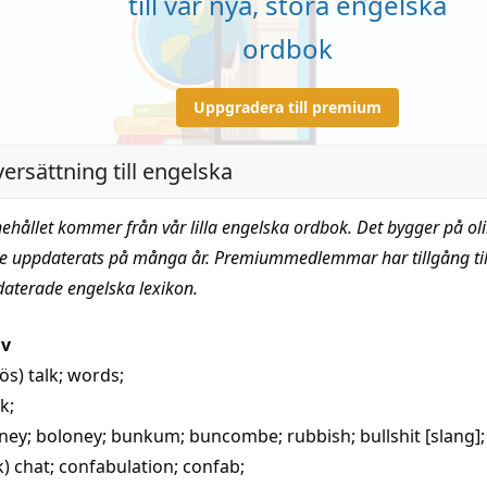
till vår nya, stora engelska
ordbok
Uppgradera till premium
ersättning till engelska
nehållet kommer från vår lilla engelska ordbok. Det bygger på oli
te uppdaterats på många år. Premiummedlemmar har tillgång till
daterade engelska lexikon.
iv
lös)
talk
;
words
;
lk
;
ney
;
boloney
;
bunkum
;
buncombe
;
rubbish
;
bullshit
[slang];
k)
chat
;
confabulation
;
confab
;