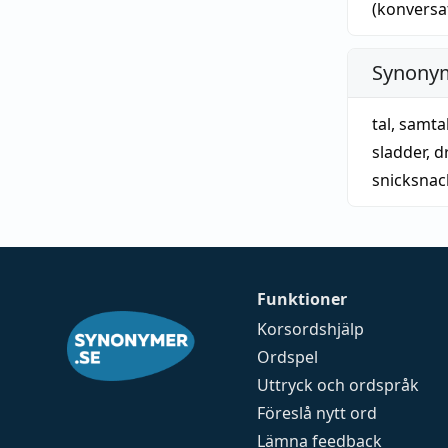
(konversa
Synonym
tal
,
samta
sladder
,
d
snicksnac
Funktioner
Korsordshjälp
Ordspel
Uttryck och ordspråk
Föreslå nytt ord
Lämna feedback