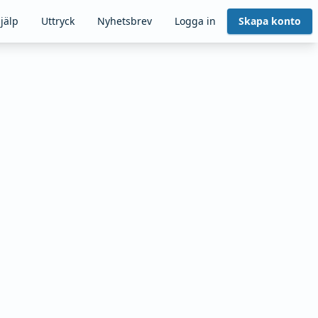
jälp
Uttryck
Nyhetsbrev
Logga in
Skapa konto