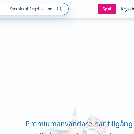
Spel
Kryssh
Svenska till Engelska
Premiumanvändare har tillgång