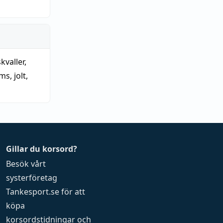
skvaller
,
ams
,
jolt
,
Gillar du korsord?
Besök vårt
systerföretag
Tankesport.se
för att
köpa
korsordstidningar
och