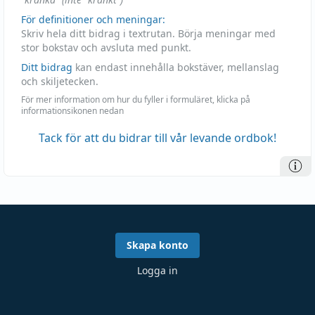
För definitioner och meningar:
Skriv hela ditt bidrag i textrutan. Börja meningar med
stor bokstav och avsluta med punkt.
Ditt bidrag
kan endast innehålla bokstäver, mellanslag
och skiljetecken.
För mer information om hur du fyller i formuläret, klicka på
informationsikonen nedan
Tack för att du bidrar till vår levande ordbok!
Skapa konto
Logga in