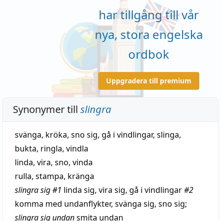
har tillgång till vår
nya, stora engelska
ordbok
Uppgradera till premium
Synonymer till
slingra
svänga
,
kröka
,
sno sig
,
gå i vindlingar
,
slinga
,
bukta
,
ringla
,
vindla
linda
,
vira
,
sno
,
vinda
rulla
,
stampa
,
kränga
slingra sig
#1
linda sig
,
vira sig
,
gå i vindlingar
#2
komma med undanflykter
,
svänga sig
,
sno sig
;
slingra sig undan
smita undan