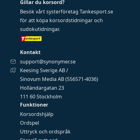
Gillar du korsord?
Besök vårt systerföretag
Tankesport.se
för att köpa
korsordstidningar
och
sudokutidningar
.
Kontakt
support@synonymer.se
Keesing Sverige AB /
Sinovum Media AB (556571-4036)
Holländargatan 23
111 60 Stockholm
Funktioner
Korsordshjälp
Ordspel
Uttryck och ordspråk