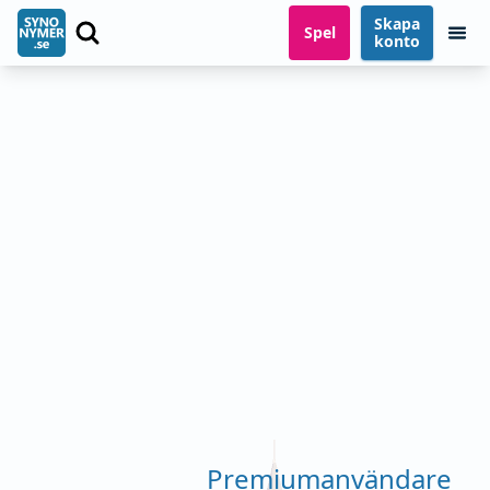
Skapa
Spel
konto
Premiumanvändare