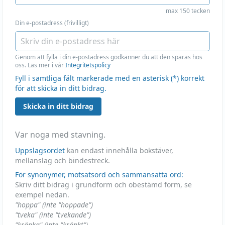
max 150 tecken
Din e-postadress (frivilligt)
Genom att fylla i din e-postadress godkänner du att den sparas hos
oss. Läs mer i vår
Integritetspolicy
Fyll i samtliga fält markerade med en asterisk (*) korrekt
för att skicka in ditt bidrag.
Skicka in ditt bidrag
Var noga med stavning.
Uppslagsordet
kan endast innehålla bokstäver,
mellanslag och bindestreck.
För synonymer, motsatsord och sammansatta ord:
Skriv ditt bidrag i grundform och obestämd form, se
exempel nedan.
"hoppa" (inte "hoppade")
"tveka" (inte "tvekande")
"kränka" (inte "kränkt")