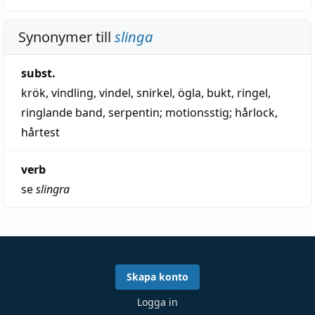
Synonymer till
slinga
subst.
krök
,
vindling
,
vindel
,
snirkel
,
ögla
,
bukt
,
ringel
,
ringlande band
,
serpentin
;
motionsstig
;
hårlock
,
hårtest
verb
se
slingra
Skapa konto
Logga in