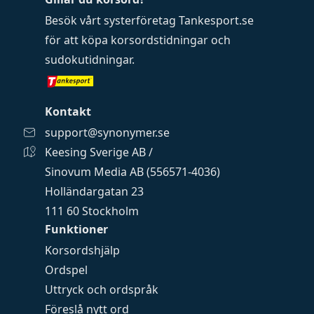
Besök vårt systerföretag
Tankesport.se
för att köpa
korsordstidningar
och
sudokutidningar
.
Kontakt
support@synonymer.se
Keesing Sverige AB /
Sinovum Media AB (556571-4036)
Holländargatan 23
111 60 Stockholm
Funktioner
Korsordshjälp
Ordspel
Uttryck och ordspråk
Föreslå nytt ord