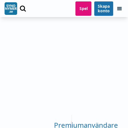
Skapa
Spel
konto
Premiumanvändare