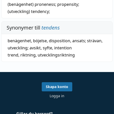
(benägenhet)
proneness
;
propensity
;
(utveckling)
tendency
;
Synonymer till
tendens
benägenhet
,
böjelse
,
disposition
,
ansats
;
strävan
,
utveckling
;
avsikt
,
syfte
,
intention
trend
,
riktning
,
utvecklingsriktning
Skapa konto
Logga in
Gillar du korsord?