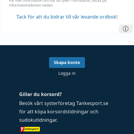
För mer information om hur du fyller i formuläret, klicka på
informationsikonen nedan
Tack för att du bidrar till vår levande ordbok!
Skapa konto
Logga in
Gillar du korsord?
Besök vårt systerföretag
Tankesport.se
för att köpa
korsordstidningar
och
sudokutidningar
.