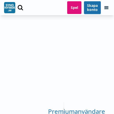
Skapa
Spel
konto
Premiumanvändare