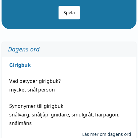
Spela
Dagens ord
Girigbuk
Vad betyder
girigbuk
?
mycket
snål
person
Synonymer till
girigbuk
snålvarg
,
snåljåp
,
gnidare
,
smulgråt
,
harpagon
,
snålmåns
Läs mer om dagens ord