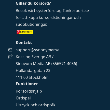
Gillar du korsord?
Besök vårt systerföretag
Tankesport.se
för att köpa
korsordstidningar
och
sudokutidningar
.
Kontakt
support@synonymer.se
Keesing Sverige AB /
Sinovum Media AB (556571-4036)
Holländargatan 23
111 60 Stockholm
Funktioner
Korsordshjälp
Ordspel
Uttryck och ordspråk