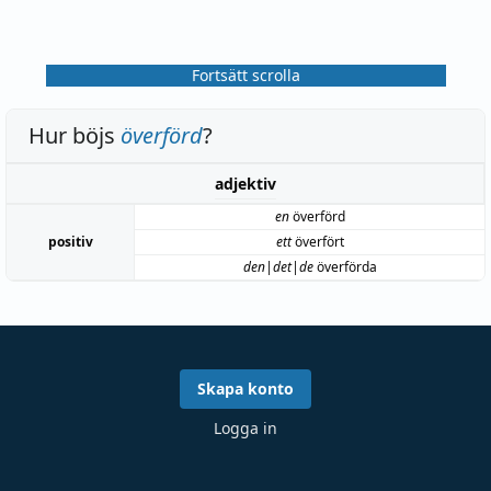
Fortsätt scrolla
Hur böjs
överförd
?
adjektiv
en
överförd
positiv
ett
överfört
den|det|de
överförda
Skapa konto
Logga in