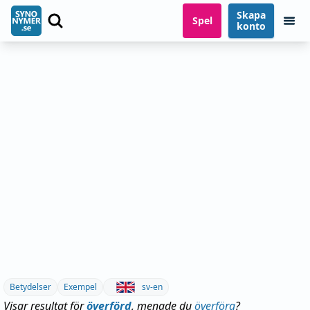
Skapa
Spel
konto
Betydelser
Exempel
sv-en
Visar resultat för
överförd
, menade du
överföra
?