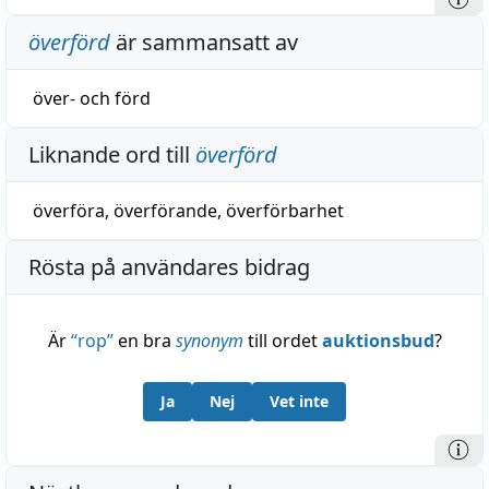
överförd
är sammansatt av
över-
och
förd
Liknande ord till
överförd
överföra
,
överförande
,
överförbarhet
Rösta på användares bidrag
Är
“
rop
”
en bra
synonym
till ordet
auktionsbud
?
Ja
Nej
Vet inte