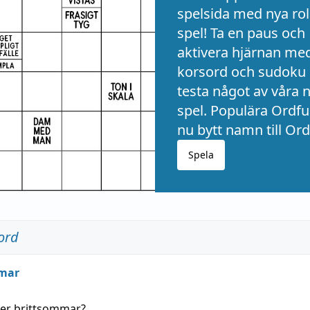
spelsida med nya rol
spel! Ta en paus och
aktivera hjärnan me
korsord och sudoku 
testa något av våra 
spel. Populära Ordful
nu bytt namn till Ord
Spela
ord
mar
der
brittsommar
?