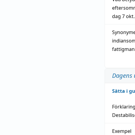
eftersom
dag
7 okt.
Synonymer
indianso
fattigma
Dagens 
Sätta i g
Förklarin
Destabilis
Exempel