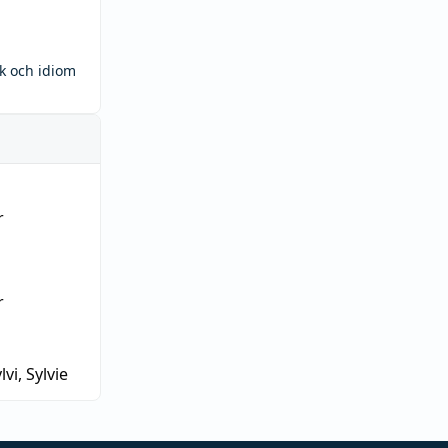
ck och idiom
r
r
lvi, Sylvie