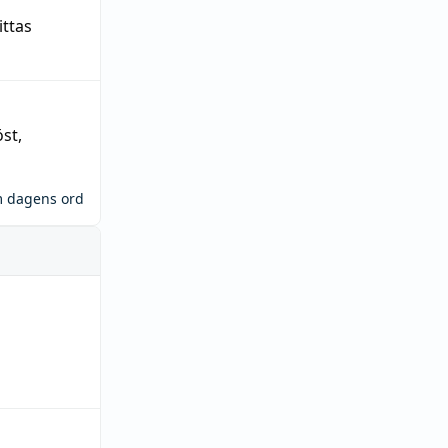
ittas
öst
,
m dagens ord