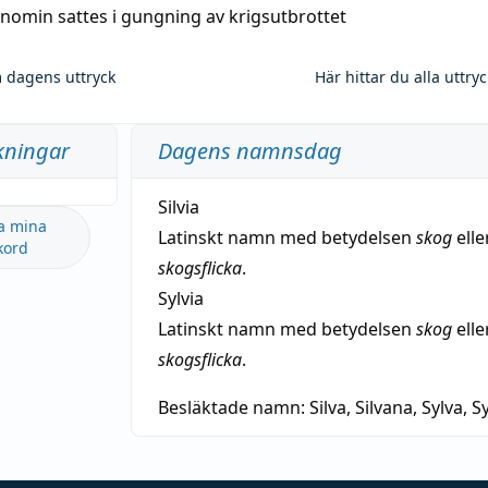
nomin sattes i gungning av krigsutbrottet
 dagens uttryck
Här hittar du alla uttry
kningar
Dagens namnsdag
Silvia
a mina
Latinskt namn med betydelsen
skog
elle
kord
skogsflicka
.
Sylvia
Latinskt namn med betydelsen
skog
elle
skogsflicka
.
Besläktade namn:
Silva, Silvana, Sylva, Sy