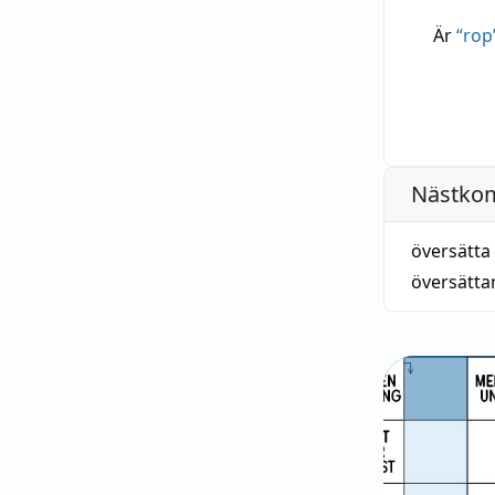
Är
“
rop
Nästko
översätta
översätta