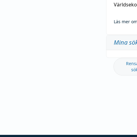
Världseko
Läs mer om
Mina sö
Rens
sö