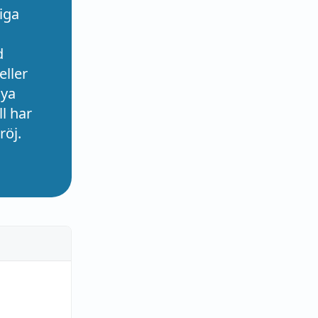
iga
d
eller
nya
l har
röj.