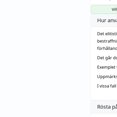
Vil
Hur anv
Det eliti
bestraffni
förhållan
Det går d
Exemplet 
Uppmärksa
I vissa fa
Rösta p