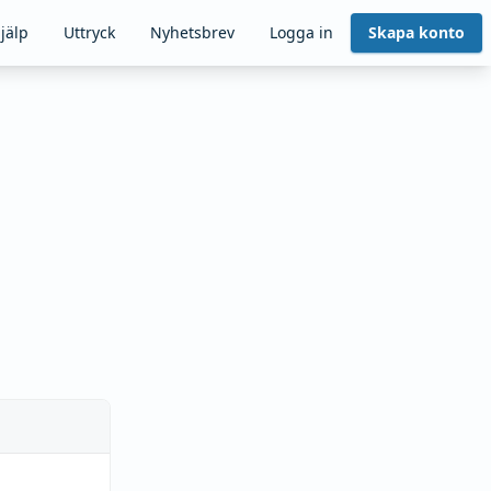
jälp
Uttryck
Nyhetsbrev
Logga in
Skapa konto