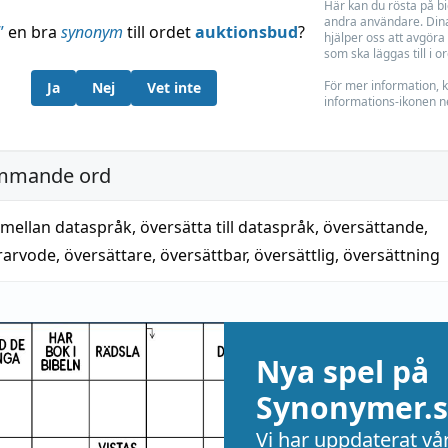
Här kan du rösta på b
andra användare. Dina
”
en bra
synonym
till ordet
auktionsbud
?
hjälper oss att avgöra 
som ska läggas till i o
För mer information, k
Ja
Nej
Vet inte
informations-ikonen n
mmande ord
 mellan dataspråk
,
översätta till dataspråk
,
översättande
,
rarvode
,
översättare
,
översättbar
,
översättlig
,
översättning
Nya spel på
Synonymer.s
Vi har uppdaterat vå