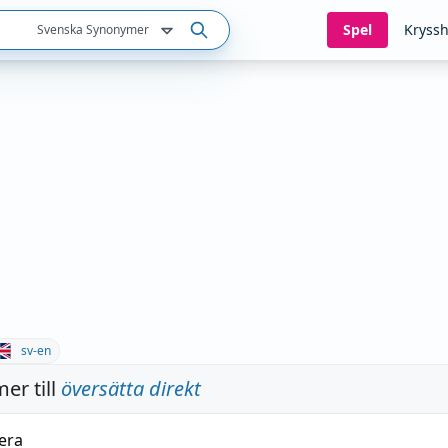
Spel
Kryssh
Svenska Synonymer
sv-en
er till
översätta direkt
era