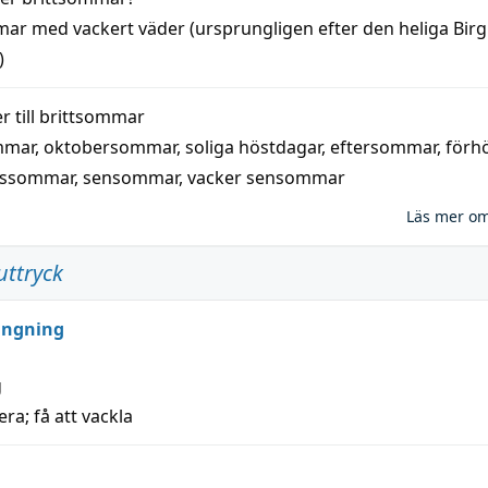
mar
med
vackert
väder
(
ursprungligen
efter den heliga Birg
)
 till
brittsommar
mmar
,
oktobersommar
,
soliga höstdagar
,
eftersommar
,
förh
nssommar
,
sensommar
,
vacker sensommar
Läs mer o
uttryck
ungning
g
era; få att vackla