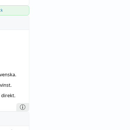
ck
a
svenska.
inst.
 direkt.