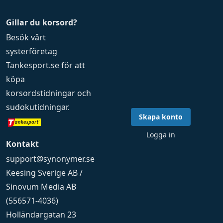
Gillar du korsord?
Besök vårt
systerföretag
Tankesport.se
för att
köpa
korsordstidningar
och
sudokutidningar
.
Skapa konto
Logga in
Kontakt
support@synonymer.se
Keesing Sverige AB /
Sinovum Media AB
(556571-4036)
Holländargatan 23