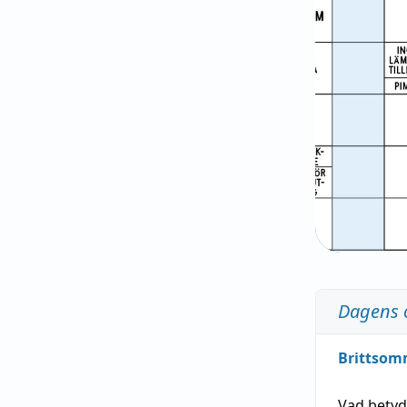
Dagens 
Brittsom
Vad bety