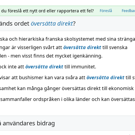
l du föreslå ett nytt ord eller rapportera ett fel?
Föreslå
Feedba
änds ordet
översätta direkt
?
stiska och hierarkiska franska skolsystemet med sina sträng
ngar är visserligen svårt att
översätta direkt
till svenska
den - men visst finns det mycket igenkänning.
ock inte att
översätta direkt
till immunitet.
visar att bushismer kan vara svåra att
översätta direkt
till 
mhet kan många gånger översättas direkt till ekonomisk v
ll sammanfaller ordspråken i olika länder och kan översättas
å användares bidrag