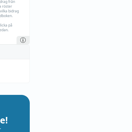
idrag från
 röster
vilka bidrag
rdboken.
licka på
edan.
e!
r