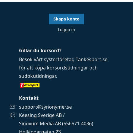
Skapa konto
Logga in
Gillar du korsord?
Besök vårt systerföretag
Tankesport.se
för att köpa
korsordstidningar
och
sudokutidningar
.
Kontakt
support@synonymer.se
Keesing Sverige AB /
Sinovum Media AB (556571-4036)
Holländargatan 23