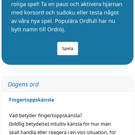
roliga spel! Ta en paus och aktivera hjärnan
med korsord och sudoku eller testa något
av våra nya spel. Populära Ordfull har nu
bytt namn till Ordröj.
Spela
Dagens ord
Fingertoppskänsla
Vad betyder
fingertoppskänsla
?
(
bildlig
betydelse)
intuitiv
känsla
för hur man
skall
handla
eller
reagera
i en viss
situation
, för