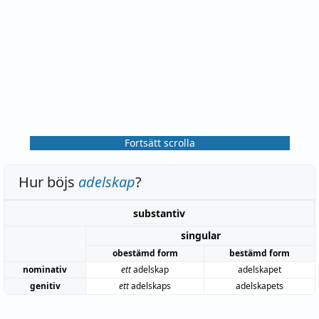
Fortsätt scrolla
Hur böjs
adelskap
?
substantiv
singular
obestämd form
bestämd form
nominativ
ett
adelskap
adelskapet
genitiv
ett
adelskaps
adelskapets