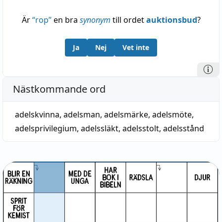
Är
“
rop
”
en bra
synonym
till ordet
auktionsbud
?
Ja
Nej
Vet inte
Nästkommande ord
adelskvinna
,
adelsman
,
adelsmärke
,
adelsmöte
,
adelsprivilegium
,
adelssläkt
,
adelsstolt
,
adelsstånd