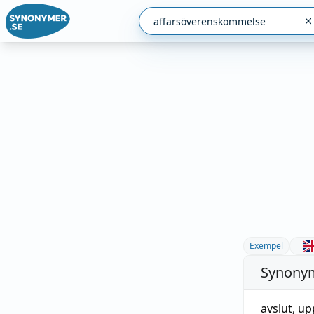
Exempel
Synonym
avslut
,
up