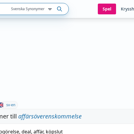
Spel
Kryssh
Svenska Synonymer
sv-en
er till
affärsöverenskommelse
pgörelse
,
deal
,
affär
,
köpslut