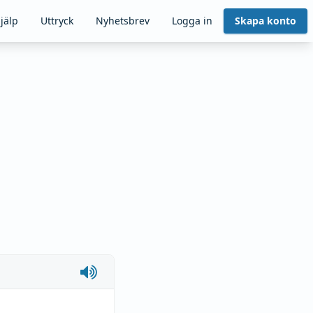
jälp
Uttryck
Nyhetsbrev
Logga in
Skapa konto