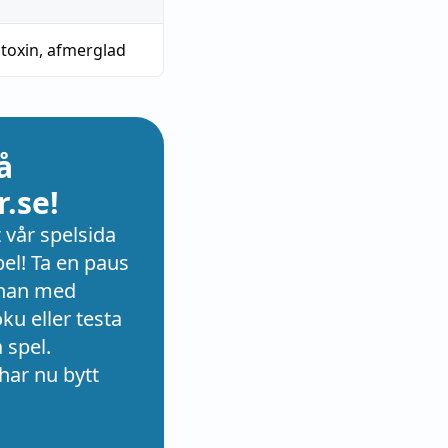
atoxin
,
afmerglad
å
.se!
 vår spelsida
el! Ta en paus
rnan med
u eller testa
 spel.
har nu bytt