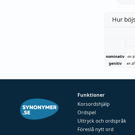
Hur böj
nominativ
en
a
genitiv
en
af
Funktioner
Korsordshjälp
Ordspel
Uttryck och ordspråk
Föreslå nytt ord