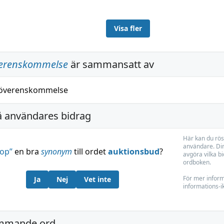
Visa fler
verenskommelse
är sammansatt av
överenskommelse
å användares bidrag
Här kan du rös
användare. Din
rop
”
en bra
synonym
till ordet
auktionsbud
?
avgöra vilka bi
ordboken.
För mer inform
Ja
Nej
Vet inte
informations-
mmande ord