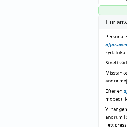
Hur anv
Personalen
affärsöv
sydafrika
Steel i vä
Misstanke
andra mej
Efter en
a
mopedtill
Vi har g
andrum i 
i ett pre