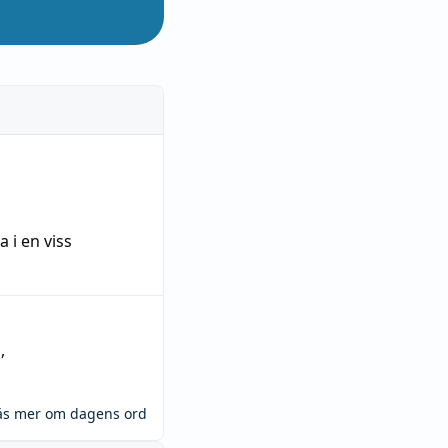
ra
i en viss
n
,
äs mer om dagens ord