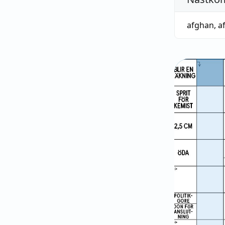
afghan
,
a