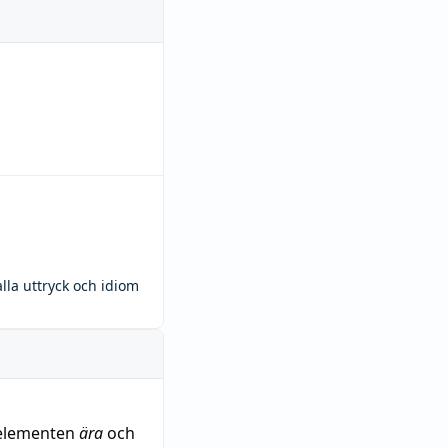
alla uttryck och idiom
eelementen
ära
och