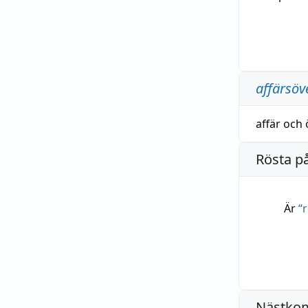
affärsö
affär
och
Rösta p
Är
“
Nästko