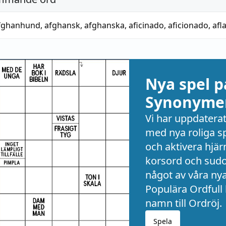
fghanhund
,
afghansk
,
afghanska
,
aficinado
,
aficionado
,
afl
Nya spel p
Synonymer
Vi har uppdaterat
med nya roliga sp
och aktivera hjä
korsord och sudok
något av våra nya
Populära Ordfull 
namn till Ordröj.
Spela