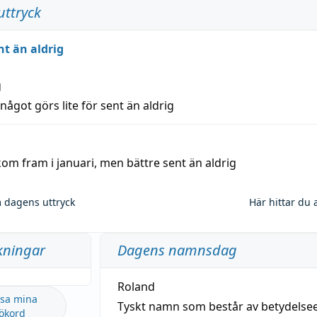
uttryck
nt än aldrig
g
 något görs lite för sent än aldrig
kom fram i januari, men bättre sent än aldrig
 dagens uttryck
Här hittar du 
kningar
Dagens namnsdag
Roland
sa mina
Tyskt namn som består av betydels
ökord