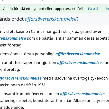
Vill du föreslå ett nytt ord eller rapportera ett fel?
Föreslå
F
änds ordet
affärsöverenskommelse
?
 vid ett kasino i Cannes har gått i strejk på grund av en
erenskommelse
som de påstår länkar samman deras arbetsp
nskt företag.
rldens ännu största personliga
affärsöverenskommelse
.
n är att företagen har gjort en
affärsöverenskommelse
som
eriföretag.
ffärsöverenskommelse
med Husqvarna övertogs cykel-och
verkningen därifrån 1961.
emensamt kommit överens om en
affärsöverenskommelse
so
saneringsarbetet, konstaterar Christian Albinsson, styrels
ssmeddelande.