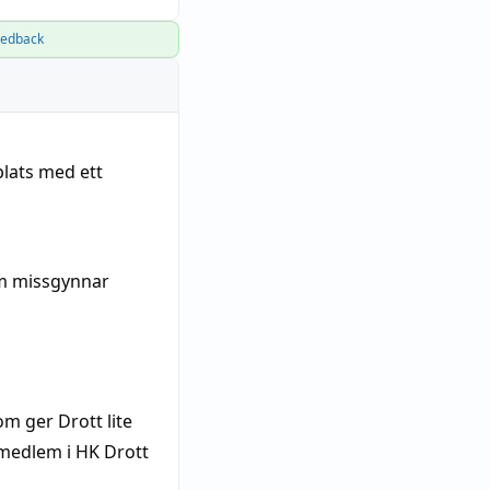
eedback
lats med ett
 missgynnar
m ger Drott lite
emedlem i HK Drott