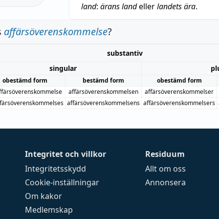
land
:
ärans land
eller
landets ära
.
s
affärsöverenskommelse
?
substantiv
singular
pl
obestämd form
bestämd form
obestämd form
ffärsöverenskommelse
affärsöverenskommelsen
affärsöverenskommelser
färsöverenskommelses
affärsöverenskommelsens
affärsöverenskommelsers
Integritet och villkor
Residuum
Integritetsskydd
Allt om oss
Cookie-inställningar
Annonsera
Om kakor
Medlemskap