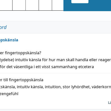
ord
ppskänsla
der
fingertoppskänsla
?
tydelse)
intuitiv
känsla
för hur man skall
handla
eller
reage
 för det väsentliga i ett visst
sammanhang
etcetera
 till
fingertoppskänsla
tskänsla
,
intuitiv känsla
,
intuition
,
stor lyhördhet
,
väderkor
tzengefühl
L