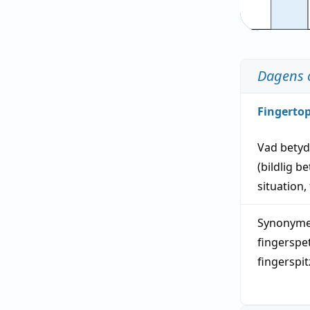
Dagens 
Fingerto
Vad bety
(
bildlig
be
situation
,
Synonymer
fingerspe
fingerspi