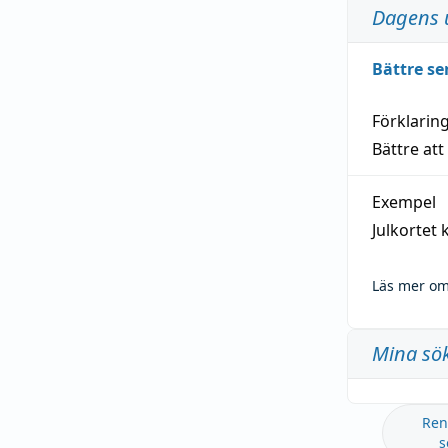
Dagens 
Bättre se
Förklarin
Bättre att
Exempel
Julkortet 
Läs mer om
Mina sö
Ren
s