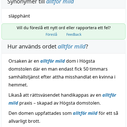
Synonymer till
alltför mild
släpphänt
Vill du föreslå ett nytt ord eller rapportera ett fel?
Föreslå
Feedback
Hur används ordet
alltför mild
?
Orsaken är en
alltför mild
dom i Högsta
domstolen där en man endast fick 50 timmars
samhällstjänst efter attha misshandlat en kvinna i
hemmet.
Likaså att rättsväsendet handikappas av en
alltför
mild
praxis – skapad av Högsta domstolen.
Den domen uppfattades som
alltför mild
för ett så
allvarligt brott.