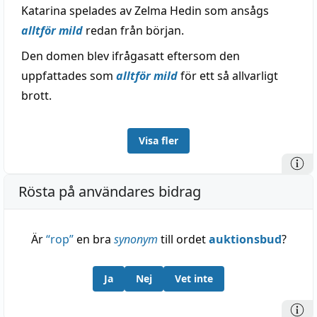
Katarina spelades av Zelma Hedin som ansågs
alltför mild
redan från början.
Den domen blev ifrågasatt eftersom den
uppfattades som
alltför mild
för ett så allvarligt
brott.
Visa fler
Rösta på användares bidrag
Är
“
rop
”
en bra
synonym
till ordet
auktionsbud
?
Ja
Nej
Vet inte