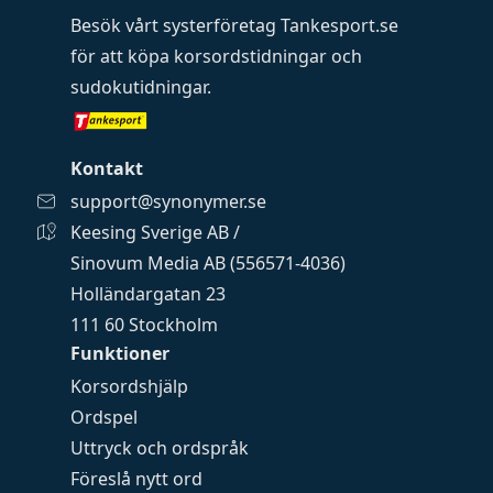
Besök vårt systerföretag
Tankesport.se
för att köpa
korsordstidningar
och
sudokutidningar
.
Kontakt
support@synonymer.se
Keesing Sverige AB /
Sinovum Media AB (556571-4036)
Holländargatan 23
111 60 Stockholm
Funktioner
Korsordshjälp
Ordspel
Uttryck och ordspråk
Föreslå nytt ord