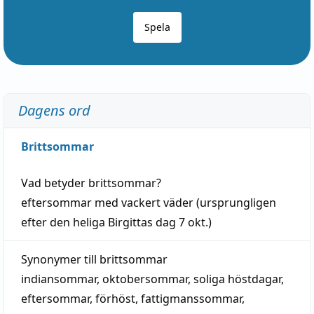
Spela
Dagens ord
Brittsommar
Vad betyder
brittsommar
?
eftersommar
med
vackert
väder
(
ursprungligen
efter den heliga Birgittas
dag
7 okt.)
Synonymer till
brittsommar
indiansommar
,
oktobersommar
,
soliga höstdagar
,
eftersommar
,
förhöst
,
fattigmanssommar
,