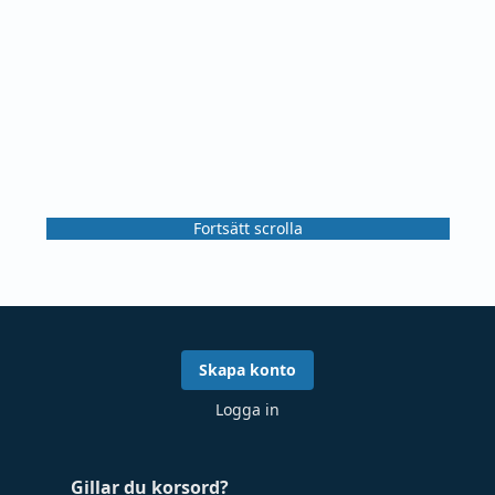
Fortsätt scrolla
Skapa konto
Logga in
Gillar du korsord?