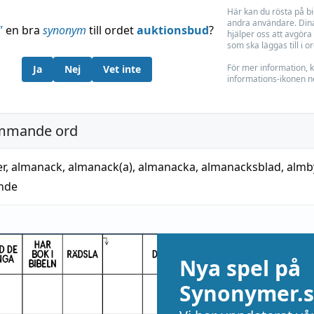
Här kan du rösta på b
andra användare. Dina
”
en bra
synonym
till ordet
auktionsbud
?
hjälper oss att avgöra 
som ska läggas till i o
För mer information, k
Ja
Nej
Vet inte
informations-ikonen n
mmande ord
r
,
almanack
,
almanack(a)
,
almanacka
,
almanacksblad
,
almb
nde
Nya spel på
Synonymer.s