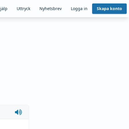
jälp
Uttryck
Nyhetsbrev
Logga in
Skapa konto