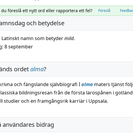
l du föreslå ett nytt ord eller rapportera ett fel?
Föreslå
Feedba
amnsdag och betydelse
:
Latinskt namn som betyder
mild
.
: 8 september
änds ordet
alma
?
krivna och fängslande självbiografi I
alma
maters tjänst föl
lassiska bildningsresan från de första lärospånen i gotlän
ill studier och en framgångsrik karriär i Uppsala.
å användares bidrag