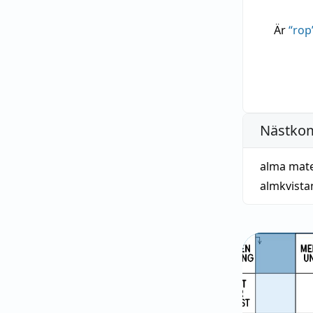
Är
“
rop
Nästko
alma mate
almkvista