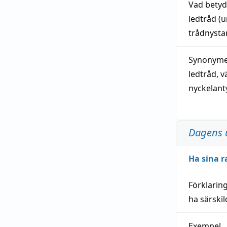
Vad bety
ledtråd
(u
trådnystan
Synonymer
ledtråd
,
v
nyckelant
Dagens 
Ha sina r
Förklarin
ha särski
Exempel