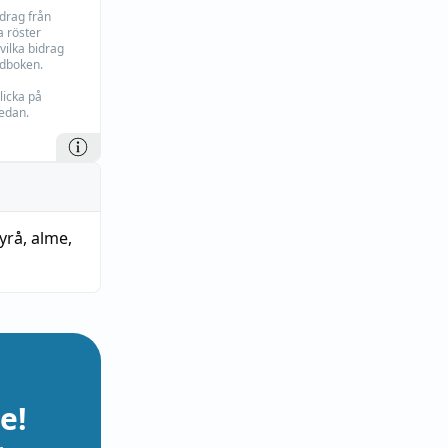
idrag från
 röster
vilka bidrag
rdboken.
licka på
edan.
yrå
,
alme
,
e!