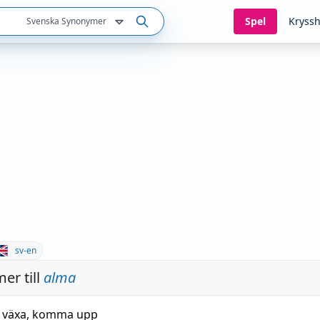
Spel
Kryssh
Svenska Synonymer
sv-en
er till
alma
 växa
,
komma upp