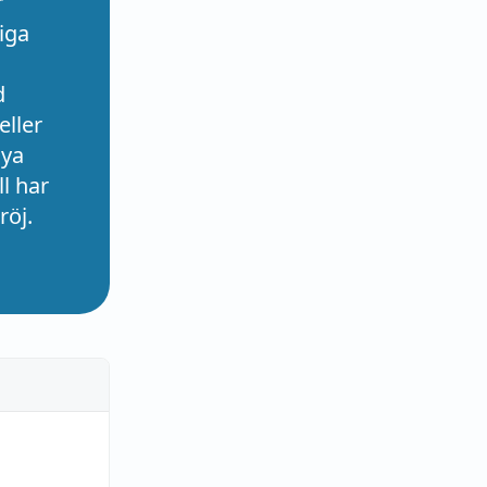
r
iga
d
eller
nya
l har
röj.