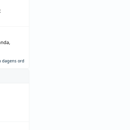
t
ända
,
m dagens ord