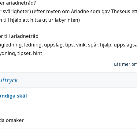
der
ariadnetråd
?
r svårigheter) (efter myten om Ariadne som gav Theseus et
 till
hjälp
att
hitta
ut ur labyrinten)
 till
ariadnetråd
ägledning
,
ledning
,
uppslag
,
tips
,
vink
,
spår
,
hjälp
,
uppslags
ydning,
tipset
,
hint
Läs mer o
uttryck
andiga skäl
g
lda orsaker