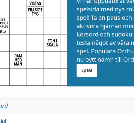
Vi har uppdaterat vå
spelsida med nya rol
spel! Ta en paus och
aktivera hjärnan me
korsord och sudoku 
testa något av våra 
spel. Populära Ordful
nu bytt namn till Ord
Spela
ord
råd