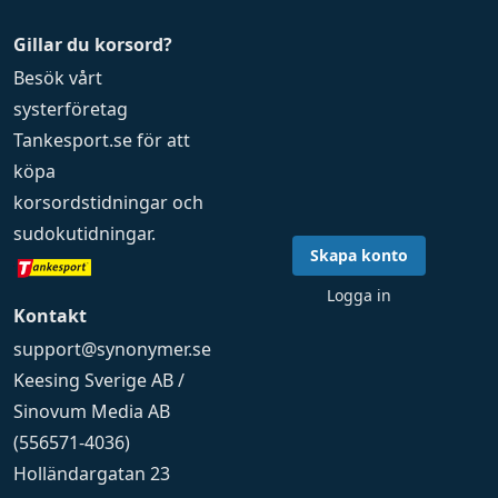
Gillar du korsord?
Besök vårt
systerföretag
Tankesport.se
för att
köpa
korsordstidningar
och
sudokutidningar
.
Skapa konto
Logga in
Kontakt
support@synonymer.se
Keesing Sverige AB /
Sinovum Media AB
(556571-4036)
Holländargatan 23