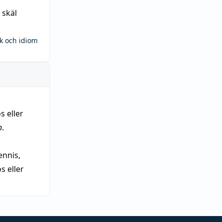
 skäl
ck och idiom
s eller
n
.
nnis,
 eller