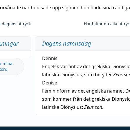
 förvånade när hon sade upp sig men hon hade sina randiga
 dagens uttryck
Här hittar du alla uttry
kningar
Dagens namnsdag
Dennis
a mina
Engelsk variant av det grekiska Dionysio
kord
latinska Dionysius, som betyder
Zeus so
Denise
Femininform av det engelska namnet De
som kommer från det grekiska Dionysios
latinska Dionysius:
Zeus son
.