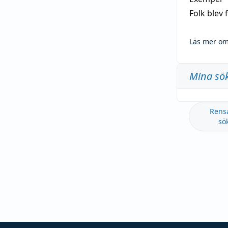
Folk blev
Läs mer om
Mina sö
Rens
sö