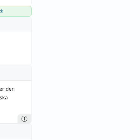
ck
jer den
dska