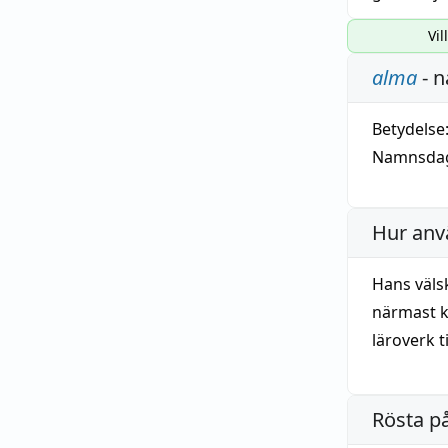
Vil
alma
- n
Betydelse
Namnsdag
Hur anv
Hans väls
närmast k
läroverk t
Rösta p