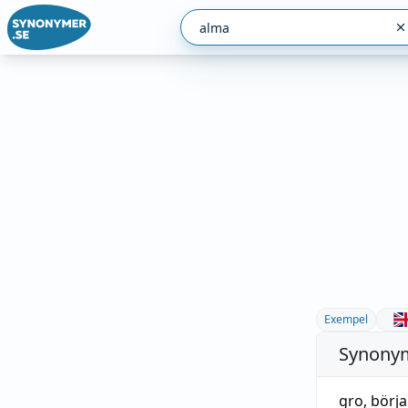
Exempel
Synonym
gro
,
börja