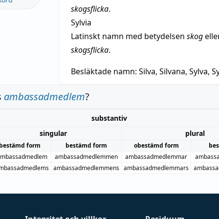
skogsflicka
.
Sylvia
Latinskt namn med betydelsen
skog
elle
skogsflicka
.
Besläktade namn:
Silva, Silvana, Sylva, Sy
s
ambassadmedlem
?
substantiv
singular
plural
bestämd form
bestämd form
obestämd form
be
mbassadmedlem
ambassadmedlemmen
ambassadmedlemmar
ambass
mbassadmedlems
ambassadmedlemmens
ambassadmedlemmars
ambassa