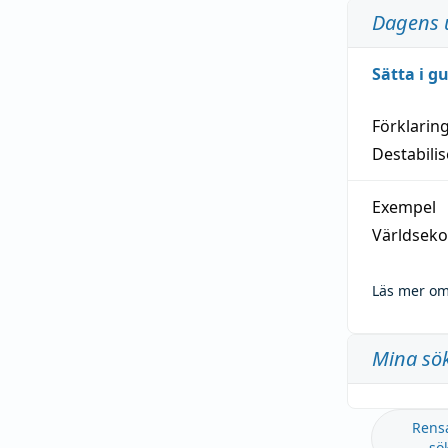
Dagens 
Sätta i g
Förklarin
Destabilis
Exempel
Världseko
Läs mer om
Mina sö
Rens
sö