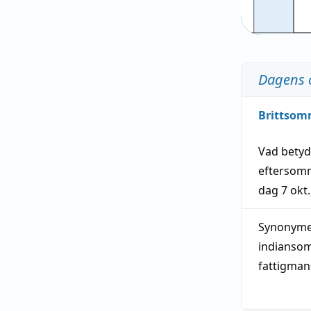
Dagens 
Brittsom
Vad bety
eftersom
dag
7 okt.
Synonymer
indianso
fattigma