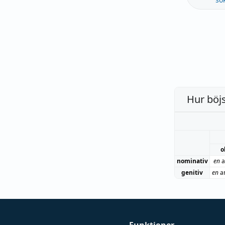
Hur böj
o
nominativ
en
a
genitiv
en
a