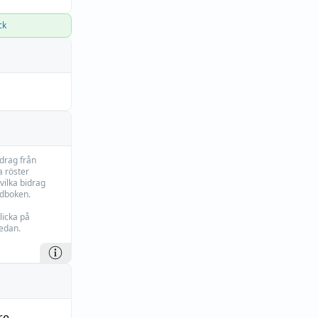
ck
idrag från
 röster
vilka bidrag
rdboken.
licka på
edan.
re
,