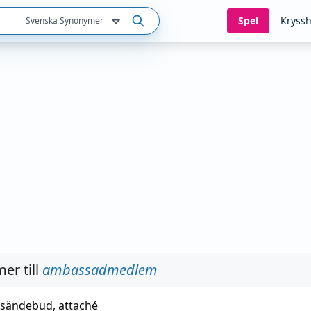
Spel
Kryssh
Svenska Synonymer
er till
ambassadmedlem
sändebud
,
attaché