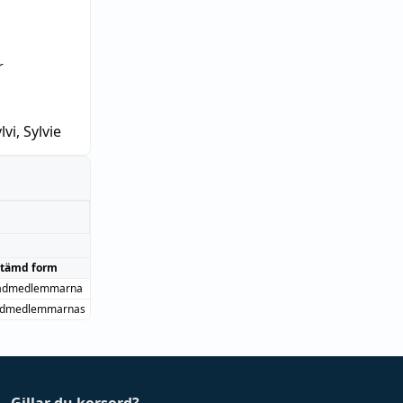
r
lvi, Sylvie
stämd form
admedlemmarna
dmedlemmarnas