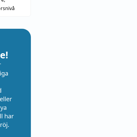
rsnivå
e!
r
iga
d
eller
nya
l har
röj.