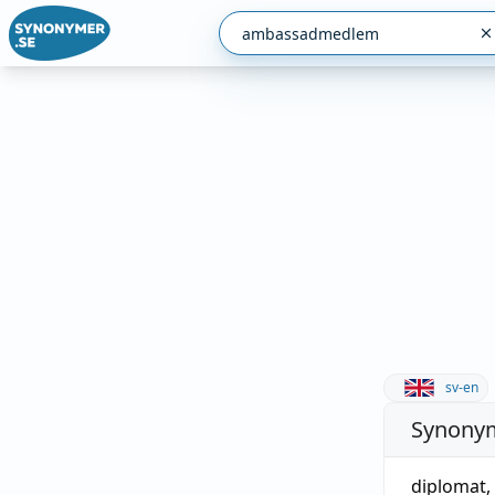
sv-en
Synonym
diplomat
,