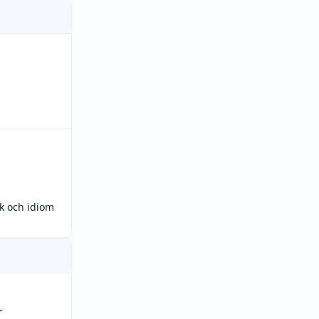
ck och idiom
r