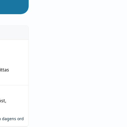
ittas
öst
,
m dagens ord