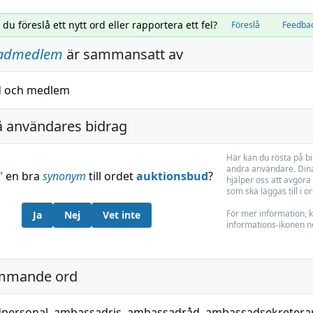
l du föreslå ett nytt ord eller rapportera ett fel?
Föreslå
Feedba
admedlem
är sammansatt av
d
och
medlem
å användares bidrag
Här kan du rösta på b
andra användare. Dina
”
en bra
synonym
till ordet
auktionsbud
?
hjälper oss att avgöra 
som ska läggas till i o
För mer information, k
Ja
Nej
Vet inte
informations-ikonen n
mmande ord
personal
,
ambassadris
,
ambassadråd
,
ambassadsekretera