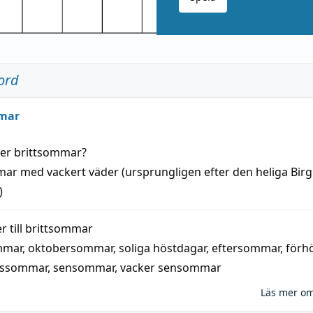
ord
mar
der
brittsommar
?
mar
med
vackert
väder
(
ursprungligen
efter den heliga Birg
)
 till
brittsommar
mmar
,
oktobersommar
,
soliga höstdagar
,
eftersommar
,
förh
nssommar
,
sensommar
,
vacker sensommar
Läs mer o