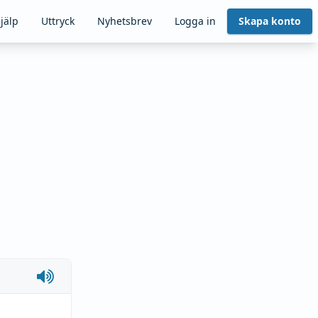
jälp
Uttryck
Nyhetsbrev
Logga in
Skapa konto