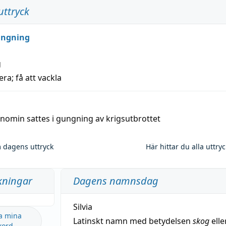
uttryck
ungning
g
era; få att vackla
nomin sattes i gungning av krigsutbrottet
 dagens uttryck
Här hittar du alla uttry
kningar
Dagens namnsdag
Silvia
a mina
Latinskt namn med betydelsen
skog
elle
kord