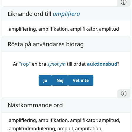
Liknande ord till
amplifiera
amplifiering
,
amplifikation
,
amplifikator
,
amplitud
Rösta på användares bidrag
Är
“
rop
”
en bra
synonym
till ordet
auktionsbud
?
Ja
Nej
Vet inte
Nästkommande ord
amplifiering
,
amplifikation
,
amplifikator
,
amplitud
,
amplitudmodulering
,
ampull
,
amputation
,