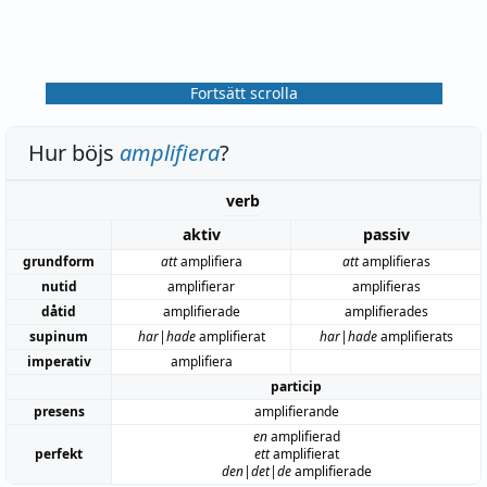
Fortsätt scrolla
Hur böjs
amplifiera
?
verb
aktiv
passiv
grundform
att
amplifiera
att
amplifieras
nutid
amplifierar
amplifieras
dåtid
amplifierade
amplifierades
supinum
har|hade
amplifierat
har|hade
amplifierats
imperativ
amplifiera
particip
presens
amplifierande
en
amplifierad
perfekt
ett
amplifierat
den|det|de
amplifierade