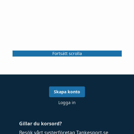
Fortsätt scrolla
Skapa konto
Logga in
Gillar du korsord?
Besök vårt systerföretag
Tankesport.se