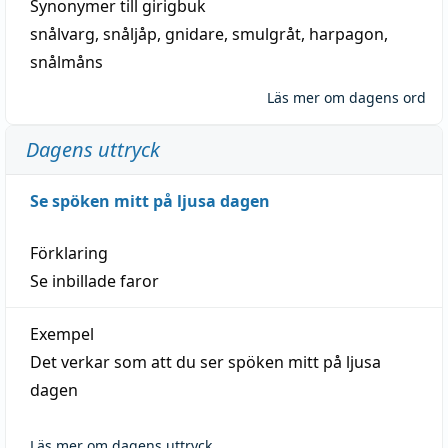
Synonymer till
girigbuk
snålvarg
,
snåljåp
,
gnidare
,
smulgråt
,
harpagon
,
snålmåns
Läs mer om dagens ord
Dagens uttryck
Se spöken mitt på ljusa dagen
Förklaring
Se inbillade faror
Exempel
Det verkar som att du ser spöken mitt på ljusa
dagen
Läs mer om dagens uttryck