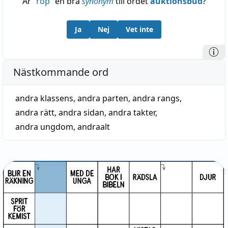
Är
“
rop
”
en bra
synonym
till ordet
auktionsbud
?
Ja
Nej
Vet inte
Nästkommande ord
andra klassens
,
andra parten
,
andra rangs
,
andra rätt
,
andra sidan
,
andra takter
,
andra ungdom
,
andraalt