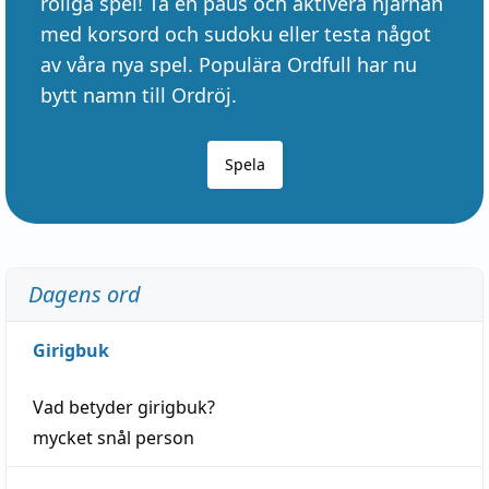
roliga spel! Ta en paus och aktivera hjärnan
med korsord och sudoku eller testa något
av våra nya spel. Populära Ordfull har nu
bytt namn till Ordröj.
Spela
Dagens ord
Girigbuk
Vad betyder
girigbuk
?
mycket
snål
person