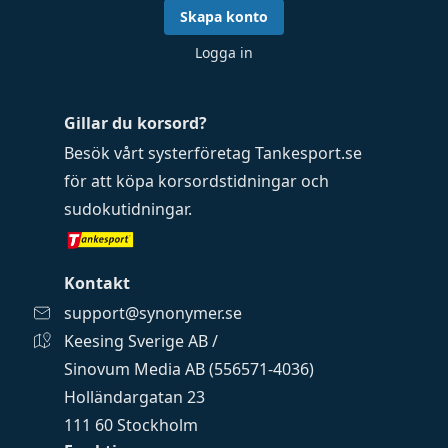
Skapa konto
Logga in
Gillar du korsord?
Besök vårt systerföretag
Tankesport.se
för att köpa
korsordstidningar
och
sudokutidningar
.
Kontakt
support@synonymer.se
Keesing Sverige AB /
Sinovum Media AB (556571-4036)
Holländargatan 23
111 60 Stockholm