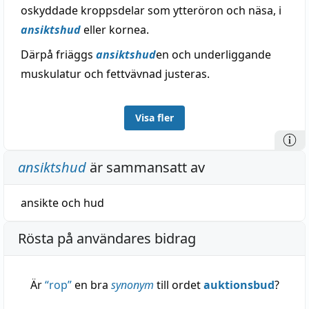
oskyddade kroppsdelar som ytteröron och näsa, i
ansiktshud
eller kornea.
Därpå friäggs
ansiktshud
en och underliggande
muskulatur och fettvävnad justeras.
Visa fler
ansiktshud
är sammansatt av
ansikte
och
hud
Rösta på användares bidrag
Är
“
rop
”
en bra
synonym
till ordet
auktionsbud
?