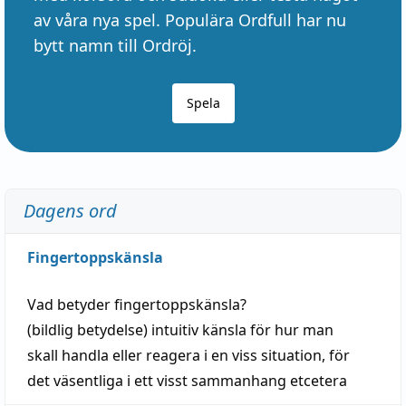
av våra nya spel. Populära Ordfull har nu
bytt namn till Ordröj.
Spela
Dagens ord
Fingertoppskänsla
Vad betyder
fingertoppskänsla
?
(
bildlig
betydelse)
intuitiv
känsla
för hur man
skall
handla
eller
reagera
i en viss
situation
, för
det väsentliga i ett visst
sammanhang
etcetera