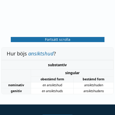
Fortsätt scrolla
Hur böjs
ansiktshud
?
substantiv
singular
obestämd form
bestämd form
nominativ
en
ansiktshud
ansiktshuden
genitiv
en
ansiktshuds
ansiktshudens