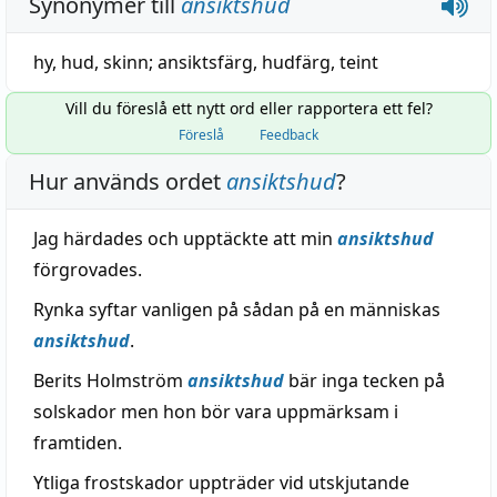
Synonymer till
ansiktshud
hy
,
hud
,
skinn
;
ansiktsfärg
,
hudfärg
,
teint
Vill du föreslå ett nytt ord eller rapportera ett fel?
Föreslå
Feedback
Hur används ordet
ansiktshud
?
Jag härdades och upptäckte att min
ansiktshud
förgrovades.
Rynka syftar vanligen på sådan på en människas
ansiktshud
.
Berits Holmström
ansiktshud
bär inga tecken på
solskador men hon bör vara uppmärksam i
framtiden.
Ytliga frostskador uppträder vid utskjutande