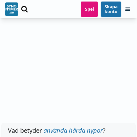
Skapa
Spel
konto
Vad betyder
använda hårda nypor
?