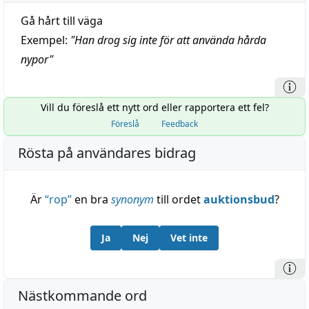
Gå hårt till väga
Exempel:
"
Han drog sig inte för att använda hårda
nypor
"
Vill du föreslå ett nytt ord eller rapportera ett fel?
Föreslå
Feedback
Rösta på användares bidrag
Är
“
rop
”
en bra
synonym
till ordet
auktionsbud
?
Ja
Nej
Vet inte
Nästkommande ord