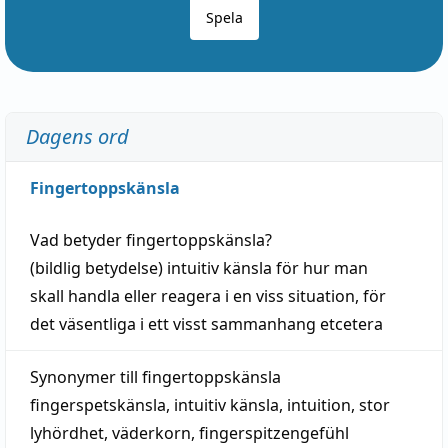
Spela
Dagens ord
Fingertoppskänsla
Vad betyder
fingertoppskänsla
?
(
bildlig
betydelse)
intuitiv
känsla
för hur man
skall
handla
eller
reagera
i en viss
situation
, för
det väsentliga i ett visst
sammanhang
etcetera
Synonymer till
fingertoppskänsla
fingerspetskänsla
,
intuitiv känsla
,
intuition
,
stor
lyhördhet
,
väderkorn
,
fingerspitzengefühl