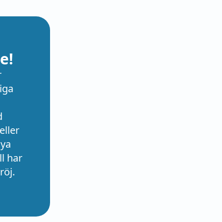
e!
r
iga
d
eller
nya
l har
röj.