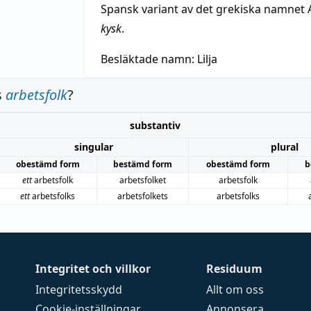
Spansk variant av det grekiska namnet 
kysk
.
Besläktade namn:
Lilja
s
arbetsfolk
?
substantiv
singular
plural
obestämd form
bestämd form
obestämd form
b
ett
arbetsfolk
arbetsfolket
arbetsfolk
ett
arbetsfolks
arbetsfolkets
arbetsfolks
Integritet och villkor
Residuum
Integritetsskydd
Allt om oss
Cookie-inställningar
Annonsera