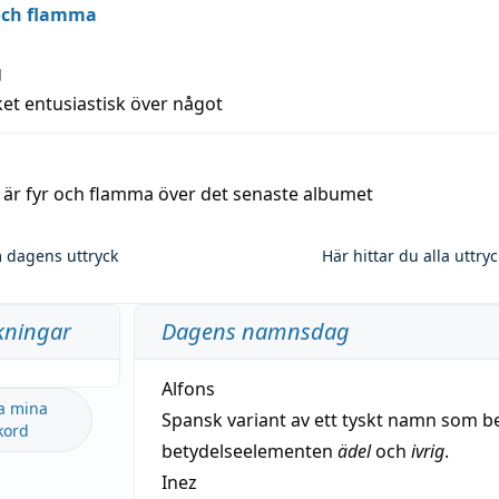
 och flamma
g
et entusiastisk över något
a är fyr och flamma över det senaste albumet
 dagens uttryck
Här hittar du alla uttry
kningar
Dagens namnsdag
Alfons
a mina
Spansk variant av ett tyskt namn som b
kord
betydelseelementen
ädel
och
ivrig
.
Inez