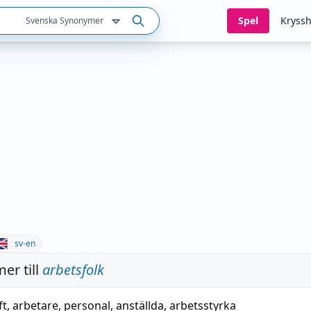
Spel
Kryssh
Svenska Synonymer
sv-en
er till
arbetsfolk
ft
,
arbetare
,
personal
,
anställda
,
arbetsstyrka