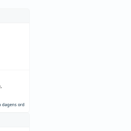
e
,
m dagens ord