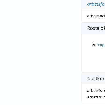
arbetsfo
arbete
oc
Rösta p
Är
“
rop
Nästko
arbetsfo
arbetsfri 