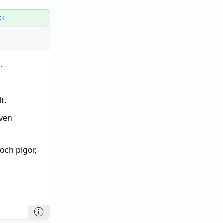
ck
.
t.
även
och pigor,