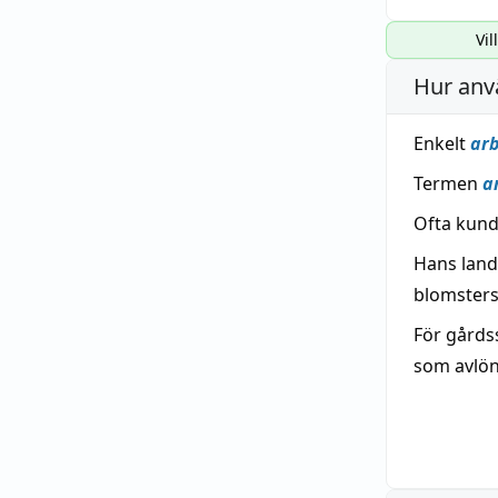
Vil
Hur anv
Enkelt
arb
Termen
a
Ofta kun
Hans land
blomsters
För gårds
som avlön