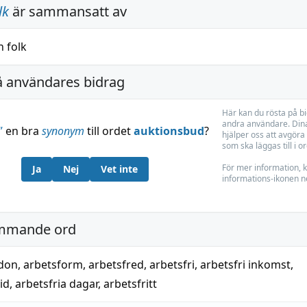
lk
är sammansatt av
h
folk
å användares bidrag
Här kan du rösta på b
andra användare. Dina
”
en bra
synonym
till ordet
auktionsbud
?
hjälper oss att avgöra 
som ska läggas till i o
För mer information, k
Ja
Nej
Vet inte
informations-ikonen n
mmande ord
rdon
,
arbetsform
,
arbetsfred
,
arbetsfri
,
arbetsfri inkomst
,
tid
,
arbetsfria dagar
,
arbetsfritt