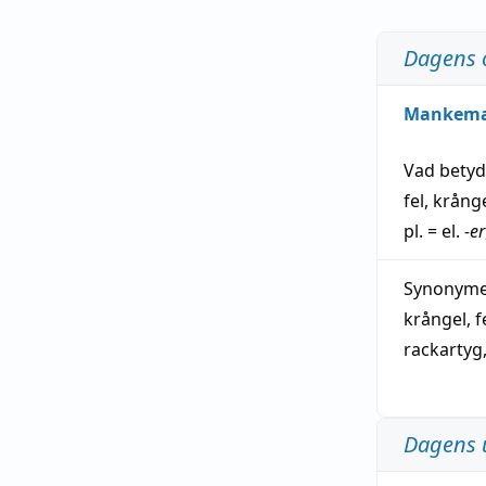
Dagens 
Mankem
Vad bety
fel
,
krång
pl. = el.
-er
Synonymer
krångel
,
f
rackartyg
Dagens 