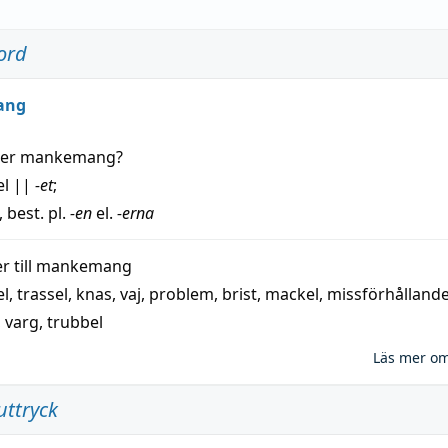
ord
ang
der
mankemang
?
el
||
-et
;
, best. pl.
-en
el.
-erna
 till
mankemang
el
,
trassel
,
knas
,
vaj
,
problem
,
brist
,
mackel
,
missförhålland
,
varg
,
trubbel
Läs mer o
uttryck