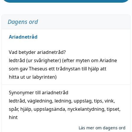
Dagens ord
Ariadnetråd
Vad betyder
ariadnetråd
?
ledtråd
(ur svårigheter) (efter myten om Ariadne
som gav Theseus ett trådnystan till
hjälp
att
hitta
ut ur labyrinten)
Synonymer till
ariadnetråd
ledtråd
,
vägledning
,
ledning
,
uppslag
,
tips
,
vink
,
spår
,
hjälp
,
uppslagsända
, nyckelantydning,
tipset
,
hint
Läs mer om dagens ord