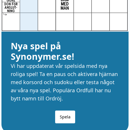
Nya spel på
Synonymer.se!
Vi har uppdaterat vår spelsida med nya
roliga spel! Ta en paus och aktivera hjärnan
med korsord och sudoku eller testa något
av våra nya spel. Populära Ordfull har nu
bytt namn till Ordröj.
Spela