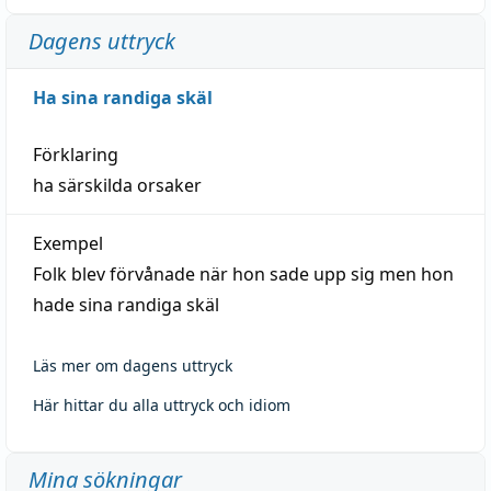
Dagens uttryck
Ha sina randiga skäl
Förklaring
ha särskilda orsaker
Exempel
Folk blev förvånade när hon sade upp sig men hon
hade sina randiga skäl
Läs mer om dagens uttryck
Här hittar du alla uttryck och idiom
Mina sökningar