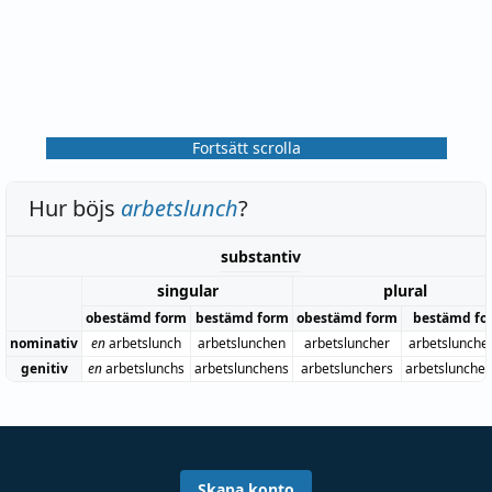
Fortsätt scrolla
Hur böjs
arbetslunch
?
substantiv
singular
plural
obestämd form
bestämd form
obestämd form
bestämd fo
nominativ
en
arbetslunch
arbetslunchen
arbetsluncher
arbetslunche
genitiv
en
arbetslunchs
arbetslunchens
arbetslunchers
arbetslunche
Skapa konto