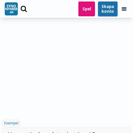
Skapa
Spel
konto
Exempel