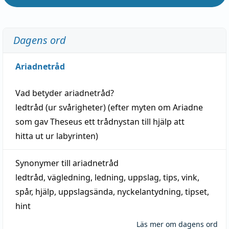
Dagens ord
Ariadnetråd
Vad betyder
ariadnetråd
?
ledtråd
(ur svårigheter) (efter myten om Ariadne
som gav Theseus ett trådnystan till
hjälp
att
hitta
ut ur labyrinten)
Synonymer till
ariadnetråd
ledtråd
,
vägledning
,
ledning
,
uppslag
,
tips
,
vink
,
spår
,
hjälp
,
uppslagsända
, nyckelantydning,
tipset
,
hint
Läs mer om dagens ord