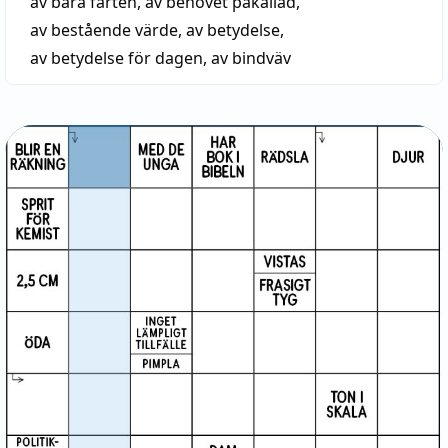
av bara farten
,
av behovet påkallad
,
av bestående värde
,
av betydelse
,
av betydelse för dagen
,
av bindväv