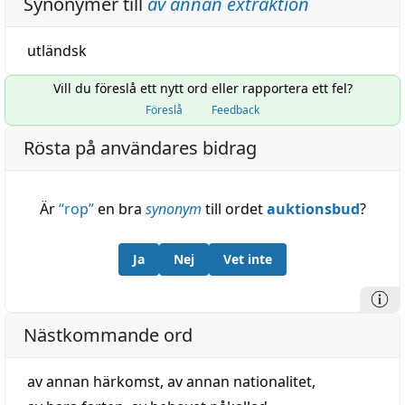
Synonymer till
av annan extraktion
utländsk
Vill du föreslå ett nytt ord eller rapportera ett fel?
Föreslå
Feedback
Rösta på användares bidrag
Är
“
rop
”
en bra
synonym
till ordet
auktionsbud
?
Ja
Nej
Vet inte
Nästkommande ord
av annan härkomst
,
av annan nationalitet
,