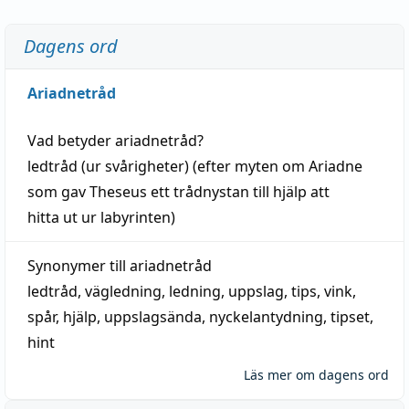
Dagens ord
Ariadnetråd
Vad betyder
ariadnetråd
?
ledtråd
(ur svårigheter) (efter myten om Ariadne
som gav Theseus ett trådnystan till
hjälp
att
hitta
ut ur labyrinten)
Synonymer till
ariadnetråd
ledtråd
,
vägledning
,
ledning
,
uppslag
,
tips
,
vink
,
spår
,
hjälp
,
uppslagsända
, nyckelantydning,
tipset
,
hint
Läs mer om dagens ord