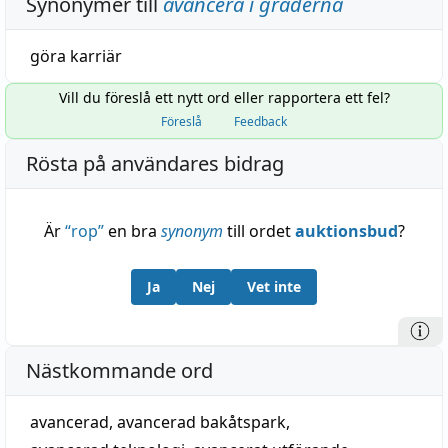
Synonymer till
avancera i graderna
göra karriär
Vill du föreslå ett nytt ord eller rapportera ett fel?
Föreslå
Feedback
Rösta på användares bidrag
Är
“
rop
”
en bra
synonym
till ordet
auktionsbud
?
Ja
Nej
Vet inte
Nästkommande ord
avancerad
,
avancerad bakåtspark
,