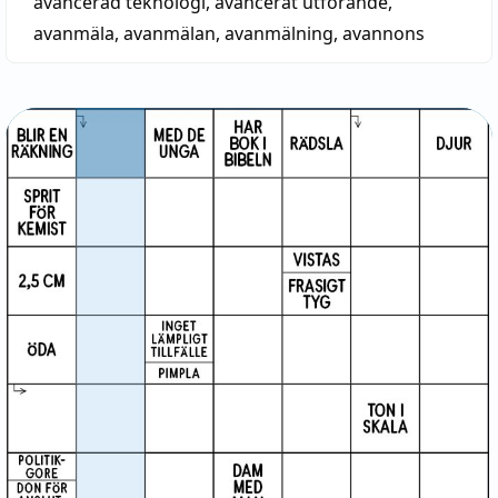
avancerad teknologi
,
avancerat utförande
,
avanmäla
,
avanmälan
,
avanmälning
,
avannons