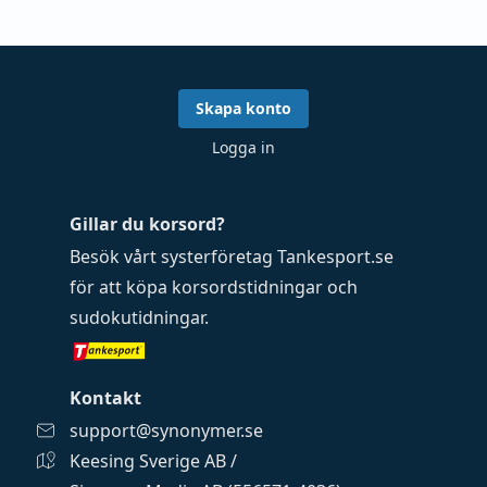
Skapa konto
Logga in
Gillar du korsord?
Besök vårt systerföretag
Tankesport.se
för att köpa
korsordstidningar
och
sudokutidningar
.
Kontakt
support@synonymer.se
Keesing Sverige AB /