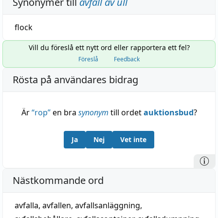
Synonymer till
avfall av ull
flock
Vill du föreslå ett nytt ord eller rapportera ett fel?
Föreslå
Feedback
Rösta på användares bidrag
Är
“
rop
”
en bra
synonym
till ordet
auktionsbud
?
Ja
Nej
Vet inte
Nästkommande ord
avfalla
,
avfallen
,
avfallsanläggning
,