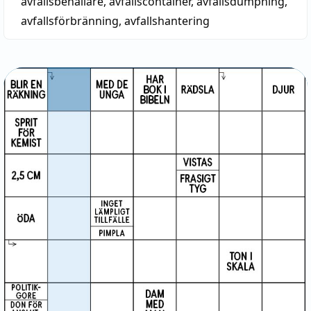
avfallsbehållare
,
avfallscontainer
,
avfallsdumpning
,
avfallsförbränning
,
avfallshantering