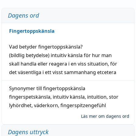
Dagens ord
Fingertoppskänsla
Vad betyder
fingertoppskänsla
?
(
bildlig
betydelse)
intuitiv
känsla
för hur man
skall
handla
eller
reagera
i en viss
situation
, för
det väsentliga i ett visst
sammanhang
etcetera
Synonymer till
fingertoppskänsla
fingerspetskänsla
,
intuitiv känsla
,
intuition
,
stor
lyhördhet
,
väderkorn
,
fingerspitzengefühl
Läs mer om dagens ord
Dagens uttryck