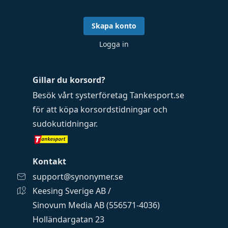
Skapa konto
Logga in
Gillar du korsord?
Besök vårt systerföretag
Tankesport.se
för att köpa
korsordstidningar
och
sudokutidningar
.
Kontakt
support@synonymer.se
Keesing Sverige AB /
Sinovum Media AB (556571-4036)
Holländargatan 23