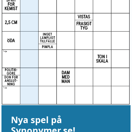
Nya spel på
Synonymer.se!