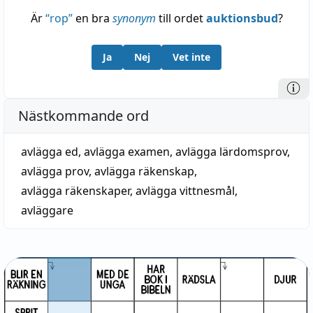
Är
“
rop
”
en bra
synonym
till ordet
auktionsbud
?
Ja
Nej
Vet inte
Nästkommande ord
avlägga ed
,
avlägga examen
,
avlägga lärdomsprov
,
avlägga prov
,
avlägga räkenskap
,
avlägga räkenskaper
,
avlägga vittnesmål
,
avläggare