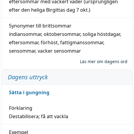
eftersommar
med
vackert
väder
(
ursprungligen
efter den heliga Birgittas
dag
7 okt.)
Synonymer till
brittsommar
indiansommar
,
oktobersommar
,
soliga höstdagar
,
eftersommar
,
förhöst
,
fattigmanssommar
,
sensommar
,
vacker sensommar
Läs mer om dagens ord
Dagens uttryck
Sätta i gungning
Förklaring
Destabilisera; få att vackla
Exempel