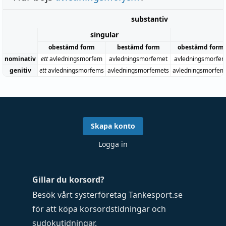
substantiv
singular
obestämd form
bestämd form
obestämd form
nominativ
ett
avledningsmorfem
avledningsmorfemet
avledningsmorfe
genitiv
ett
avledningsmorfems
avledningsmorfemets
avledningsmorfem
Skapa konto
Logga in
Gillar du korsord?
Besök vårt systerföretag
Tankesport.se
för att köpa
korsordstidningar
och
sudokutidningar
.