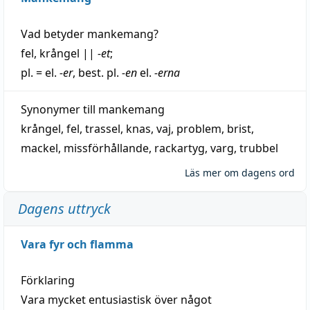
Vad betyder
mankemang
?
fel
,
krångel
||
-et
;
pl. = el.
-er
, best. pl.
-en
el.
-erna
Synonymer till
mankemang
krångel
,
fel
,
trassel
,
knas
,
vaj
,
problem
,
brist
,
mackel
,
missförhållande
,
rackartyg
,
varg
,
trubbel
Läs mer om dagens ord
Dagens uttryck
Vara fyr och flamma
Förklaring
Vara mycket entusiastisk över något