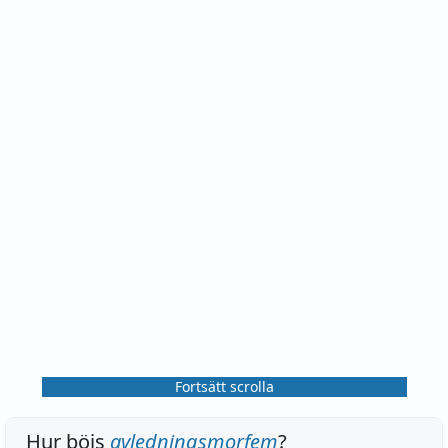
Fortsätt scrolla
Hur böjs
avledningsmorfem
?