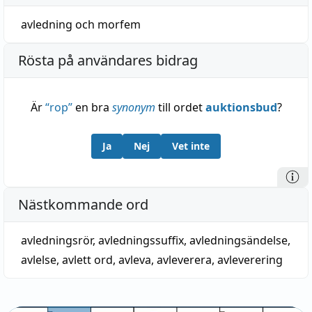
avledning
och
morfem
Rösta på användares bidrag
Är
“
rop
”
en bra
synonym
till ordet
auktionsbud
?
Ja
Nej
Vet inte
Nästkommande ord
avledningsrör
,
avledningssuffix
,
avledningsändelse
,
avlelse
,
avlett ord
,
avleva
,
avleverera
,
avleverering