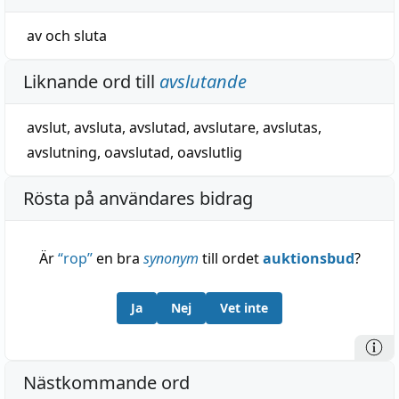
av
och
sluta
Liknande ord till
avslutande
avslut
,
avsluta
,
avslutad
,
avslutare
,
avslutas
,
avslutning
,
oavslutad
,
oavslutlig
Rösta på användares bidrag
Är
“
rop
”
en bra
synonym
till ordet
auktionsbud
?
Ja
Nej
Vet inte
Nästkommande ord