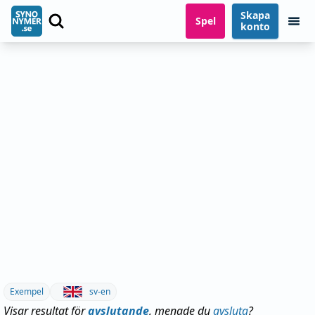
Skapa
Spel
konto
Exempel
sv-en
Visar resultat för
avslutande
, menade du
avsluta
?