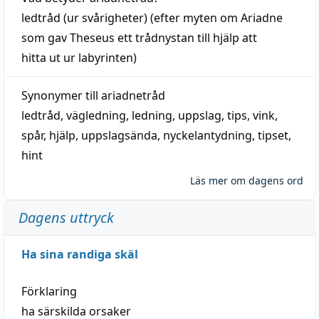
ledtråd
(ur svårigheter) (efter myten om Ariadne
som gav Theseus ett trådnystan till
hjälp
att
hitta
ut ur labyrinten)
Synonymer till
ariadnetråd
ledtråd
,
vägledning
,
ledning
,
uppslag
,
tips
,
vink
,
spår
,
hjälp
,
uppslagsända
, nyckelantydning,
tipset
,
hint
Läs mer om dagens ord
Dagens uttryck
Ha sina randiga skäl
Förklaring
ha särskilda orsaker