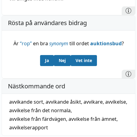
Rösta på användares bidrag
Är
“
rop
”
en bra
synonym
till ordet
auktionsbud
?
Ja
Nej
Vet inte
Nästkommande ord
avvikande sort
,
avvikande åsikt
,
avvikare
,
avvikelse
,
avvikelse från det normala
,
avvikelse från färdvägen
,
avvikelse från ämnet
,
avvikelserapport