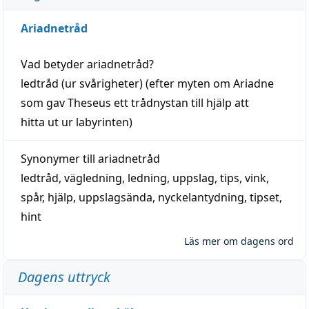
Ariadnetråd
Vad betyder
ariadnetråd
?
ledtråd
(ur svårigheter) (efter myten om Ariadne
som gav Theseus ett trådnystan till
hjälp
att
hitta
ut ur labyrinten)
Synonymer till
ariadnetråd
ledtråd
,
vägledning
,
ledning
,
uppslag
,
tips
,
vink
,
spår
,
hjälp
,
uppslagsända
, nyckelantydning,
tipset
,
hint
Läs mer om dagens ord
Dagens uttryck