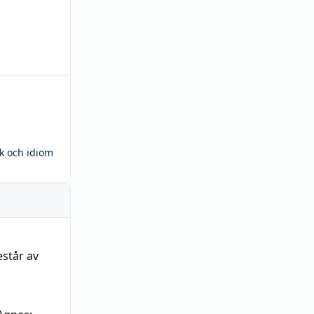
ck och idiom
estår av