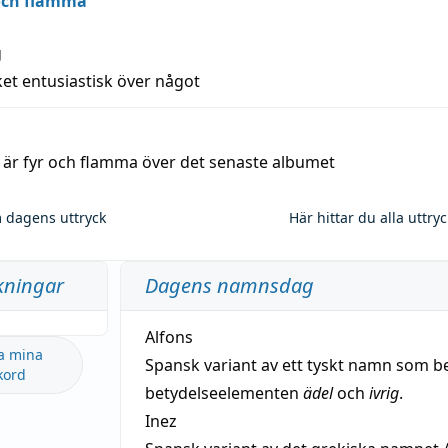
 och flamma
g
et entusiastisk över något
a är fyr och flamma över det senaste albumet
 dagens uttryck
Här hittar du alla uttry
kningar
Dagens namnsdag
Alfons
a mina
Spansk variant av ett tyskt namn som b
kord
betydelseelementen
ädel
och
ivrig
.
Inez