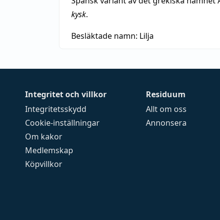
Spansk variant av det grekiska namnet 
kysk
.
Besläktade namn:
Lilja
Integritet och villkor
Residuum
Integritetsskydd
Allt om oss
Cookie-inställningar
Annonsera
Om kakor
Medlemskap
Köpvillkor