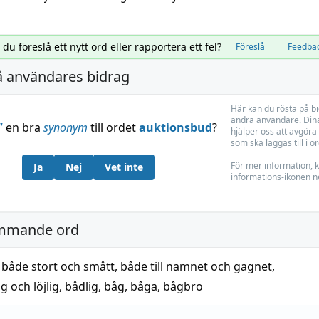
l du föreslå ett nytt ord eller rapportera ett fel?
Föreslå
Feedba
å användares bidrag
Här kan du rösta på b
andra användare. Dina
”
en bra
synonym
till ordet
auktionsbud
?
hjälper oss att avgöra 
som ska läggas till i o
För mer information, k
Ja
Nej
Vet inte
informations-ikonen n
mmande ord
,
både stort och smått
,
både till namnet och gagnet
,
g och löjlig
,
bådlig
,
båg
,
båga
,
bågbro