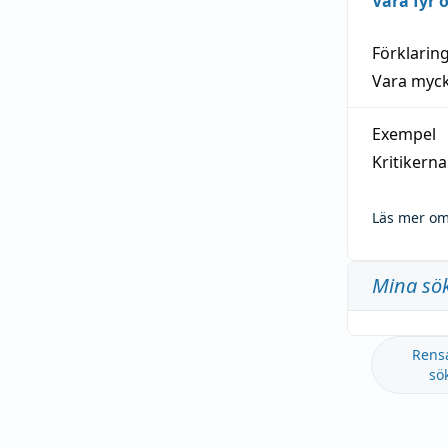
Vara fyr
Förklarin
Vara myck
Exempel
Kritikern
Läs mer om
Mina sö
Rens
sö