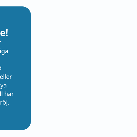
e!
r
iga
d
eller
nya
l har
röj.