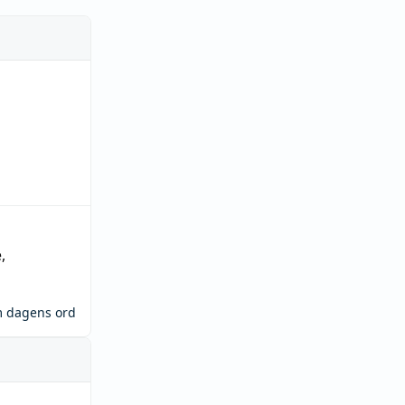
e
,
m dagens ord