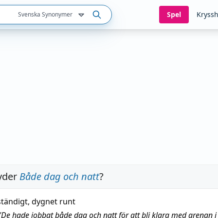
Spel
Kryssh
Svenska Synonymer
yder
Både dag och natt
?
ständigt, dygnet runt
"
De hade jobbat både dag och natt för att bli klara med arenan i 