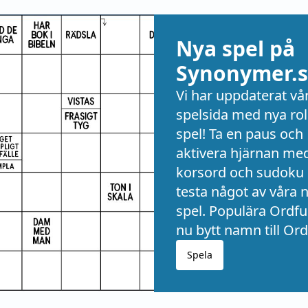
Nya spel på
Synonymer.s
Vi har uppdaterat vå
spelsida med nya rol
spel! Ta en paus och
aktivera hjärnan me
korsord och sudoku 
testa något av våra 
spel. Populära Ordful
nu bytt namn till Ord
Spela