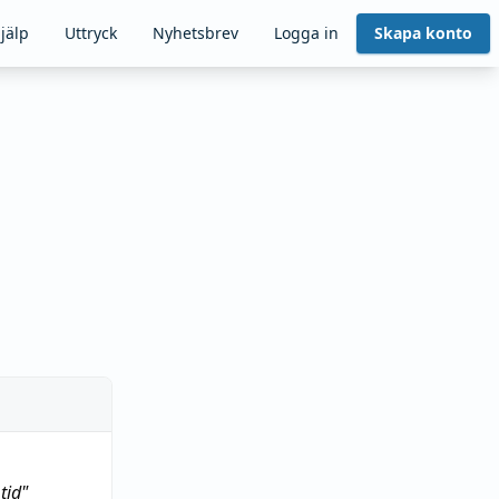
jälp
Uttryck
Nyhetsbrev
Logga in
Skapa konto
tid
"