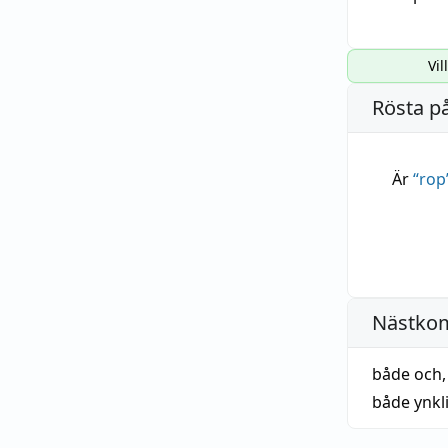
Vil
Rösta p
Är
“
rop
Nästko
både och
både ynkli