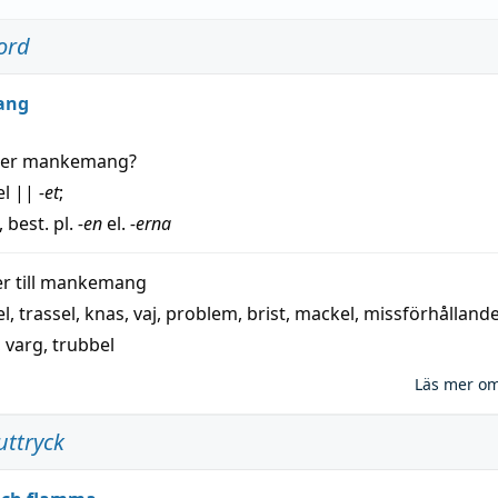
ord
ang
der
mankemang
?
el
||
-et
;
, best. pl.
-en
el.
-erna
 till
mankemang
el
,
trassel
,
knas
,
vaj
,
problem
,
brist
,
mackel
,
missförhålland
,
varg
,
trubbel
Läs mer o
uttryck