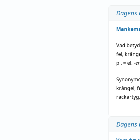
Dagens 
Mankem
Vad bety
fel
,
krång
pl. = el.
-er
Synonymer
krångel
,
f
rackartyg
Dagens 