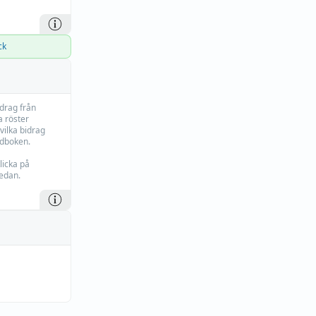
ck
idrag från
 röster
vilka bidrag
rdboken.
licka på
edan.