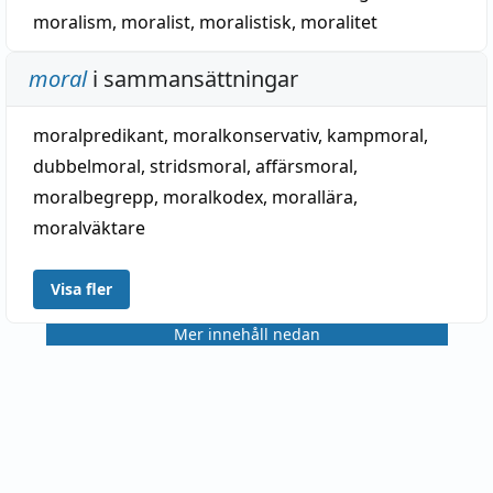
moralism
,
moralist
,
moralistisk
,
moralitet
moral
i sammansättningar
moralpredikant
,
moralkonservativ
,
kampmoral
,
dubbelmoral
,
stridsmoral
,
affärsmoral
,
moralbegrepp
,
moralkodex
,
morallära
,
moralväktare
Visa fler
Mer innehåll nedan