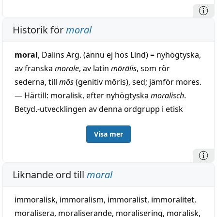
Historik för
moral
moral
, Dalins Arg. (ännu ej hos Lind) = nyhögtyska,
av franska
morale
, av latin
mōrālis
, som rör
sederna, till
mōs
(genitiv mōris), sed; jämför mores.
— Härtill: moralisk, efter nyhögtyska
moralisch
.
Betyd.-utvecklingen av denna ordgrupp i etisk
riktning är densamma som hos sedlig.
Visa mer
Liknande ord till
moral
immoralisk
,
immoralism
,
immoralist
,
immoralitet
,
moralisera
,
moraliserande
,
moralisering
,
moralisk
,