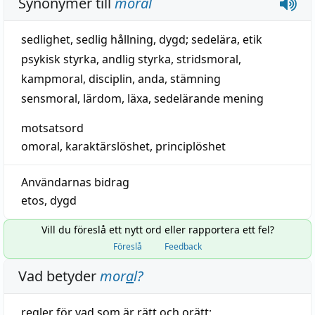
Synonymer till
moral
sedlighet
,
sedlig hållning
,
dygd
;
sedelära
,
etik
psykisk styrka
,
andlig styrka
,
stridsmoral
,
kampmoral
,
disciplin
,
anda
,
stämning
sensmoral
,
lärdom
,
läxa
,
sedelärande mening
motsatsord
omoral
,
karaktärslöshet
,
principlöshet
Användarnas bidrag
etos
,
dygd
Vill du föreslå ett nytt ord eller rapportera ett fel?
Föreslå
Feedback
Vad betyder
mor
a
l
?
regler
för vad som är
rätt
och
orätt
;