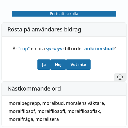
Fortsätt scrolla
Rösta på användares bidrag
Är
“
rop
”
en bra
synonym
till ordet
auktionsbud
?
Ja
Nej
Vet inte
Nästkommande ord
moralbegrepp
,
moralbud
,
moralens väktare
,
moralfilosof
,
moralfilosofi
,
moralfilosofisk
,
moralfråga
,
moralisera