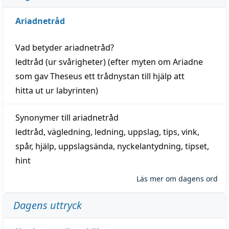
Ariadnetråd
Vad betyder
ariadnetråd
?
ledtråd
(ur svårigheter) (efter myten om Ariadne
som gav Theseus ett trådnystan till
hjälp
att
hitta
ut ur labyrinten)
Synonymer till
ariadnetråd
ledtråd
,
vägledning
,
ledning
,
uppslag
,
tips
,
vink
,
spår
,
hjälp
,
uppslagsända
, nyckelantydning,
tipset
,
hint
Läs mer om dagens ord
Dagens uttryck