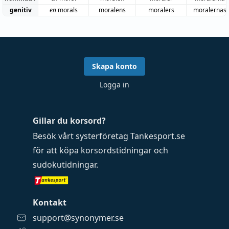
genitiv
en
morals
moralens
moralers
moralernas
Skapa konto
Logga in
Gillar du korsord?
Besök vårt systerföretag
Tankesport.se
för att köpa
korsordstidningar
och
sudokutidningar
.
Kontakt
support@synonymer.se