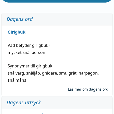
Dagens ord
Girigbuk
Vad betyder
girigbuk
?
mycket
snål
person
Synonymer till
girigbuk
snålvarg
,
snåljåp
,
gnidare
,
smulgråt
,
harpagon
,
snålmåns
Läs mer om dagens ord
Dagens uttryck