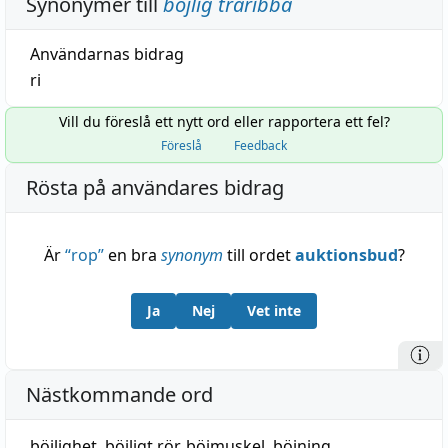
Synonymer till
böjlig träribba
Användarnas bidrag
ri
Vill du föreslå ett nytt ord eller rapportera ett fel?
Föreslå
Feedback
Rösta på användares bidrag
Är
“
rop
”
en bra
synonym
till ordet
auktionsbud
?
Ja
Nej
Vet inte
Nästkommande ord
böjlighet
,
böjligt rör
,
böjmuskel
,
böjning
,