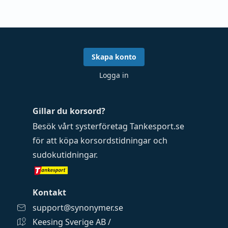
Skapa konto
Logga in
Gillar du korsord?
Besök vårt systerföretag
Tankesport.se
för att köpa
korsordstidningar
och
sudokutidningar
.
Kontakt
support@synonymer.se
Keesing Sverige AB /