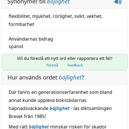
Synonymer till
böjlighet
flexibilitet
,
mjukhet
,
rörlighet
,
svikt
,
vekhet
,
formbarhet
Användarnas bidrag
spänst
Vill du föreslå ett nytt ord eller rapportera ett fel?
Föreslå
Feedback
Hur används ordet
böjlighet
?
Där fanns en generationserfarenhet som bland
annat kunde uppleva bokstävlarnas
häpnadsväckande
böjlighet
- läs diktsamlingen
Brevet från 1985!
Med rätt
böjlighet
minskar risken för skador