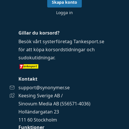
Skapa konto
Logga in
Gillar du korsord?
Besök vårt systerföretag
Tankesport.se
för att köpa
korsordstidningar
och
sudokutidningar
.
Kontakt
support@synonymer.se
Keesing Sverige AB /
Sinovum Media AB (556571-4036)
Holländargatan 23
111 60 Stockholm
Funktioner