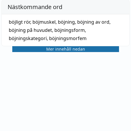
Nästkommande ord
böjligt rör
,
böjmuskel
,
böjning
,
böjning av ord
,
böjning på huvudet
,
böjningsform
,
böjningskategori
,
böjningsmorfem
Mer innehåll nedan