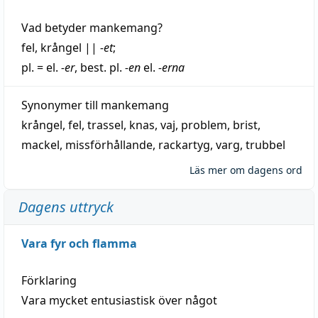
Vad betyder
mankemang
?
fel
,
krångel
||
-et
;
pl. = el.
-er
, best. pl.
-en
el.
-erna
Synonymer till
mankemang
krångel
,
fel
,
trassel
,
knas
,
vaj
,
problem
,
brist
,
mackel
,
missförhållande
,
rackartyg
,
varg
,
trubbel
Läs mer om dagens ord
Dagens uttryck
Vara fyr och flamma
Förklaring
Vara mycket entusiastisk över något