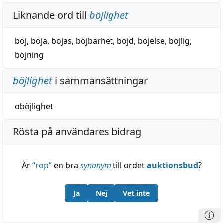
Liknande ord till
böjlighet
böj
,
böja
,
böjas
,
böjbarhet
,
böjd
,
böjelse
,
böjlig
,
böjning
böjlighet
i sammansättningar
oböjlighet
Rösta på användares bidrag
Är
“
rop
”
en bra
synonym
till ordet
auktionsbud
?
Ja
Nej
Vet inte