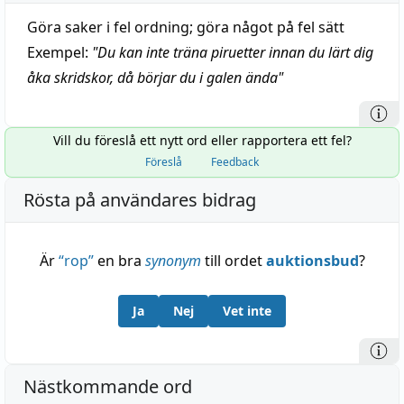
Göra saker i fel ordning; göra något på fel sätt
Exempel:
"
Du kan inte träna piruetter innan du lärt dig
åka skridskor, då börjar du i galen ända
"
Vill du föreslå ett nytt ord eller rapportera ett fel?
Föreslå
Feedback
Rösta på användares bidrag
Är
“
rop
”
en bra
synonym
till ordet
auktionsbud
?
Ja
Nej
Vet inte
Nästkommande ord