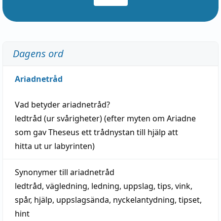
Dagens ord
Ariadnetråd
Vad betyder
ariadnetråd
?
ledtråd
(ur svårigheter) (efter myten om Ariadne
som gav Theseus ett trådnystan till
hjälp
att
hitta
ut ur labyrinten)
Synonymer till
ariadnetråd
ledtråd
,
vägledning
,
ledning
,
uppslag
,
tips
,
vink
,
spår
,
hjälp
,
uppslagsända
, nyckelantydning,
tipset
,
hint