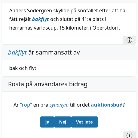
Anders Södergren skyllde på snöfallet efter att ha
fått rejält
bakflyt
och slutat på 41:a plats i
herrarnas världscup, 15 kilometer, i Oberstdorf.
bakflyt
är sammansatt av
bak
och
flyt
Rösta på användares bidrag
Är
“
rop
”
en bra
synonym
till ordet
auktionsbud
?
Ja
Nej
Vet inte