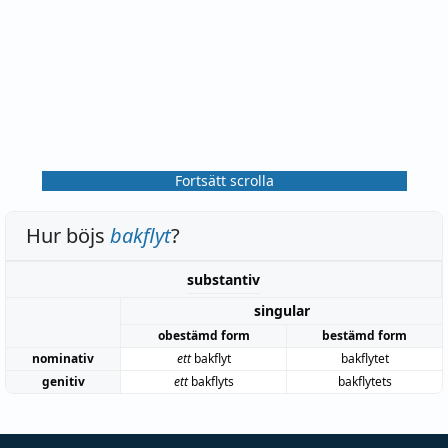
Fortsätt scrolla
Hur böjs
bakflyt
?
substantiv
singular
obestämd form
bestämd form
nominativ
ett
bakflyt
bakflytet
genitiv
ett
bakflyts
bakflytets