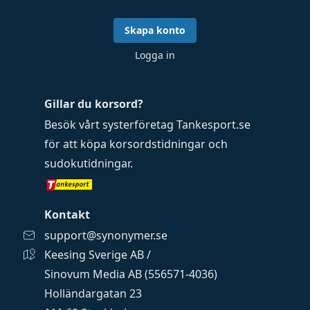
Skapa konto
Logga in
Gillar du korsord?
Besök vårt systerföretag
Tankesport.se
för att köpa
korsordstidningar
och
sudokutidningar
.
Kontakt
support@synonymer.se
Keesing Sverige AB /
Sinovum Media AB (556571-4036)
Holländargatan 23